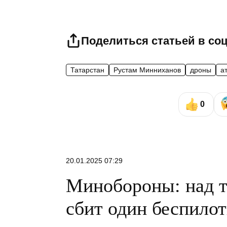
Поделиться статьей в со
Татарстан
Рустам Минниханов
дроны
а
0
20.01.2025 07:29
Минобороны: над т
сбит один беспило