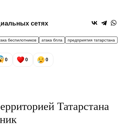
циальных сетях
така беспилотников
атака бпла
предприятия татарстана
0
0
0
ерриторией Татарстана
тник