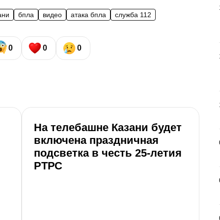
ани
бпла
видео
атака бпла
служба 112
0
0
0
На телебашне Казани будет
В
включена праздничная
р
подсветка в честь 25-летия
п
РТРС
с
М