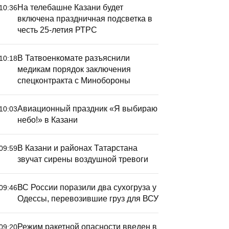
На телебашне Казани будет
10:36
включена праздничная подсветка в
честь 25-летия РТРС
В Татвоенкомате разъяснили
10:18
медикам порядок заключения
спецконтракта с Минобороны
Авиационный праздник «Я выбираю
10:03
небо!» в Казани
 Татвоенкомате
В Казани
азъяснили медикам
Татарста
В Казани и районах Татарстана
09:59
орядок заключения
воздушно
звучат сирены воздушной тревоги
пецконтракта с
инобороны
ВС России поразили два сухогруза у
09:46
Одессы, перевозившие груз для ВСУ
Режим ракетной опасности введен в
09:20