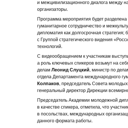
и межцивилизационного диалога между н
организаторы.
Программа мероприятия будет разделена 
гуманитарное сотрудничество и межкульт
дипломатия как долгосрочная стратегия;
с Группой стратегического видения «Рос
технологий.
С видеообращением к участникам выступ
а роль ключевых спикеров возьмут на се
делам
Леонид Слуцкий
, министр по дел
отдела Департамента международного гу
Колпаков
, председатель Совета молоды
генеральный директор Дирекции всемирн
Председатель Академии молодежной ди
в качестве спикера, отметила, что участ
в посольствах, международных организац
данного формата работы.