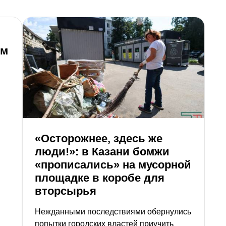
им
«Осторожнее, здесь же
М
люди!»: в Казани бомжи
Э
«прописались» на мусорной
ч
площадке в коробе для
в
вторсырья
Нежданными последствиями обернулись
попытки городских властей приучить