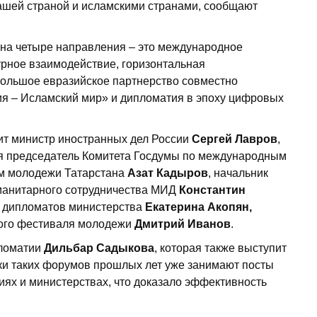
ашей страной и исламскими странами, сообщают
на четыре направления – это международное
урное взаимодействие, горизонтальная
 большое евразийское партнерство совместно
сия – Исламский мир» и дипломатия в эпоху цифровых
ит министр иностранных дел России
Сергей Лавров
,
бя председатель Комитета Госдумы по международным
ам молодежи Татарстана
Азат Кадыров
, начальник
манитарного сотрудничества МИД
Константин
х дипломатов министерства
Екатерина Акопян,
ого фестиваля молодежи
Дмитрий Иванов
.
пломатии
Дильбар Садыкова
, которая также выступит
ники таких форумов прошлых лет уже занимают посты
иях и министерствах, что доказало эффективность