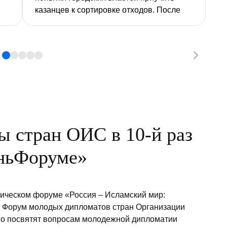
казанцев к сортировке отходов. После
того как на дворовой мусорной площадке
на улице Волгоградской установили,
кроме обычных контейнеров,
металлические короба для вторсырья, в
одном из отсеков поселились бомжи.
Корреспонденты «РТ» заглянули в
жилище с надписью «Эти отходы будут
переработаны» и познакомились с его
обитателями.
 стран ОИС в 10-й раз
аньФоруме»
ическом форуме «Россия – Исламский мир:
й Форум молодых дипломатов стран Организации
его посвятят вопросам молодежной дипломатии