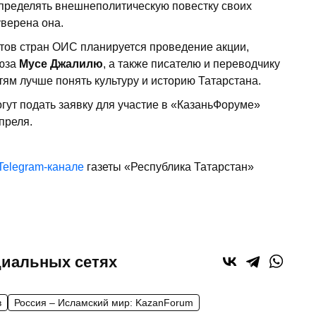
 определять внешнеполитическую повестку своих
уверена она.
тов стран ОИС планируется проведение акции,
юза
Мусе Джалилю
, а также писателю и переводчику
тям лучше понять культуру и историю Татарстана.
ут подать заявку для участие в «КазаньФоруме»
преля.
Telegram-канале
газеты «Республика Татарстан»
циальных сетях
в
Россия – Исламский мир: KazanForum