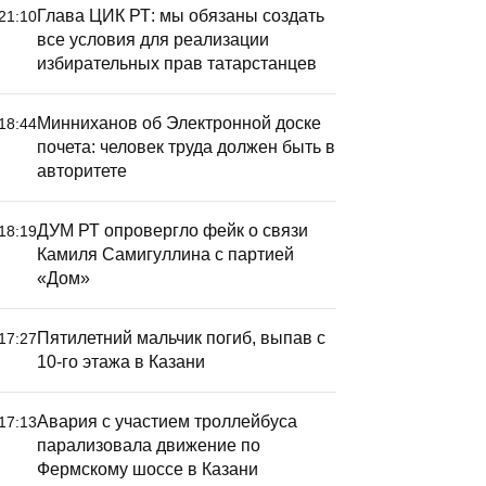
Глава ЦИК РТ: мы обязаны создать
21:10
все условия для реализации
избирательных прав татарстанцев
Минниханов об Электронной доске
18:44
почета: человек труда должен быть в
авторитете
ДУМ РТ опровергло фейк о связи
18:19
Камиля Самигуллина с партией
«Дом»
Пятилетний мальчик погиб, выпав с
17:27
10-го этажа в Казани
Авария с участием троллейбуса
17:13
парализовала движение по
Фермскому шоссе в Казани