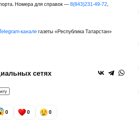
опорта. Номера для справок —
8(843)231-49-72
,
Telegram-канале
газеты «Республика Татарстан»
циальных сетях
акту
0
0
0