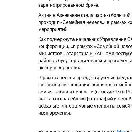
зарегистрированном браке.
Акция в Азнакаеве стала частью большой 
проходит «Семейная неделя», в рамках ко
мероприятий.
Как подчеркнула начальник Управления 
конференции, «в рамках «Семейной недел
Министров Татарстана и ЗАГСами республ
районов будут организованы и проведены
любви и верности».
В рамках недели пройдет вручение медале
состоятся чествования юбиляров семейн
семьи, любви и верности (отмечается в Ро
выставки свадебных фотографий и семейн
асфальте, литературные чтения на семейн
имянаречения.
Не пропустите самое интересное в
Max
и