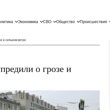
литика
Экономика
СВО
Общество
Происшествия
е и сильном ветре
предили о грозе и