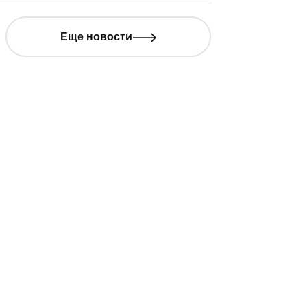
 момента открытия ЦУМ в
азани посетили 300 тыс.
Еще новости
еловек