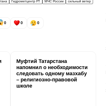
стана
Гидрометцентр РТ
МЧС России
сильный ветер
0
0
0
и
Муфтий Татарстана
напомнил о необходимости
следовать одному мазхабу
– религиозно-правовой
школе