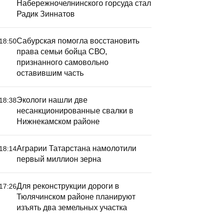
Набережночелнинского горсуда стал
Радик Зиннатов
Сабурская помогла восстановить
18:50
права семьи бойца СВО,
признанного самовольно
оставившим часть
Экологи нашли две
18:38
несанкционированные свалки в
Нижнекамском районе
Сабурска
восстано
Аграрии Татарстана намолотили
18:14
бойца СВ
первый миллион зерна
самовол
часть
Для реконструкции дороги в
17:26
Тюлячинском районе планируют
изъять два земельных участка