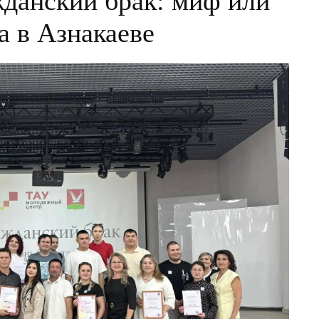
жданский брак: миф или
а в Азнакаеве