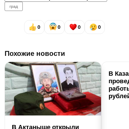
град
0
0
0
0
Похожие новости
В Каз
прове
работы
рубле
В Актаныше открыли