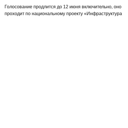
Голосование продлится до 12 июня включительно, оно
проходит по национальному проекту «Инфраструктура
для жизни».
Ранее «РТ» подробно писала, как принять участие в
голосовании:
«Один житель – один голос»: как
татарстанцам проголосовать за объекты для
благоустройства
.
Не пропустите самое интересное в
Max
и
Telegram-
канале
газеты «Республика Татарстан»
Больше статей и новостей в
«Дзен»
Поделиться статьей в
социальных сетях
голосование
новости Татарстана
нацпроекты