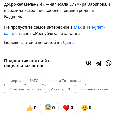
доброжелательный», – написала Эльмира Зарипова и
выразила искренние соболезнования родным
Бадреева.
Не пропустите самое интересное в
Max
и
Telegram-
канале
газеты «Республика Татарстан»
Больше статей и новостей в
«Дзен»
Поделиться статьей в
социальных сетях
смерть
ЗАГС
новости Татарстана
Эльмира Зарипова
Минтруд РТ
соболезнования
0
0
0
0