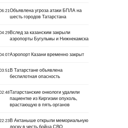
Объявлена угроза атаки БПЛА на
06:21
шесть городов Татарстана
Вслед за казанским закрыли
04:29
аэропорты Бугульмы и Нижнекамска
Аэропорт Казани временно закрыт
04:07
В Татарстане объявлена
03:51
беспилотная опасность
Татарстанские онкологи удалили
02:48
пациентке из Киргизии опухоль,
врастающую в пять органов
В Актаныше открыли мемориальную
22:23
доску в честь бойца СВО