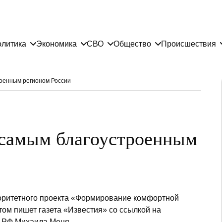
литика
Экономика
СВО
Общество
Происшествия
роенным регионом России
 самым благоустроенным
иоритетного проекта «Формирование комфортной
том пишет газета «Известия» со ссылкой на
Х РФ Михаила Меня.