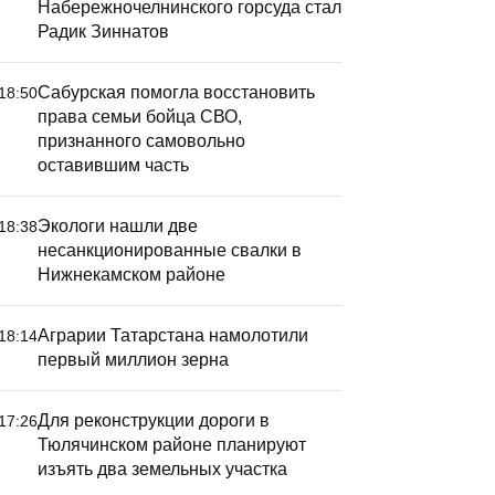
Набережночелнинского горсуда стал
Радик Зиннатов
Сабурская помогла восстановить
18:50
права семьи бойца СВО,
признанного самовольно
оставившим часть
ля реконструкции дороги
Татарста
 Тюлячинском районе
40 внутр
ланируют изъять два
вылетами
Экологи нашли две
18:38
несанкционированные свалки в
емельных участка
Нижнекам
Нижнекамском районе
Аграрии Татарстана намолотили
18:14
первый миллион зерна
Для реконструкции дороги в
17:26
Тюлячинском районе планируют
изъять два земельных участка