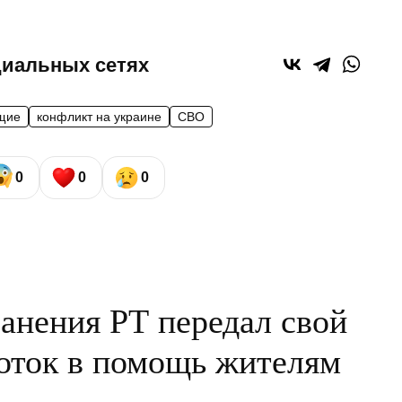
циальных сетях
щие
конфликт на украине
СВО
0
0
0
анения РТ передал свой
оток в помощь жителям