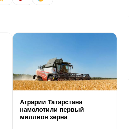
Д
й
в
п
з
Аграрии Татарстана
намолотили первый
миллион зерна