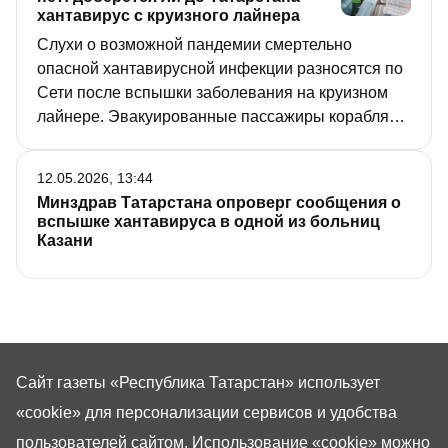
хантавирус с круизного лайнера
Слухи о возможной пандемии смертельно
опасной хантавирусной инфекции разносятся по
Сети после вспышки заболевания на круизном
лайнере. Эвакуированные пассажиры корабля
сейчас разъехались по разным странам, значит,
распространение болезни гарантировано?.. «РТ»
12.05.2026, 13:44
узнала, чем опасен хантавирус, и может ли он
Минздрав Татарстана опроверг сообщения о
добраться до республики.
вспышке хантавируса в одной из больниц
Казани
Сайт газеты «Республика Татарстан»
использует
«cookie»
для персонализации сервисов и удобства
пользователей сайтом. Использование «cookie» можно