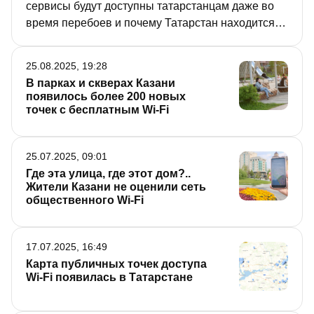
сервисы будут доступны татарстанцам даже во
время перебоев и почему Татарстан находится в
более выигрышном положении по сравнению с
другими регионами, где интернет глушат
25.08.2025, 19:28
полностью и надолго, рассказал на сегодняшней
В парках и скверах Казани
пресс-конференции глава Минцифры РТ Айрат
появилось более 200 новых
Хайруллин.
точек с бесплатным Wi-Fi
25.07.2025, 09:01
Где эта улица, где этот дом?..
Жители Казани не оценили сеть
общественного Wi-Fi
17.07.2025, 16:49
Карта публичных точек доступа
Wi-Fi появилась в Татарстане