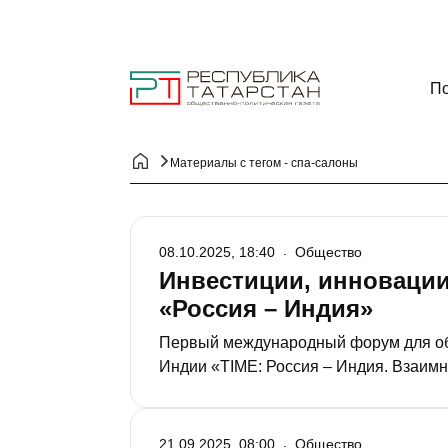
По
Материалы с тегом - спа-салоны
08.10.2025, 18:40
Общество
Инвестиции, инновации
«Россия – Индия»
Первый международный форум для об
Индии «TIME: Россия – Индия. Взаим
Рамеева. Мероприятие, призванное р
Республикой Индия продлится два дня
21.09.2025, 08:00
Общество