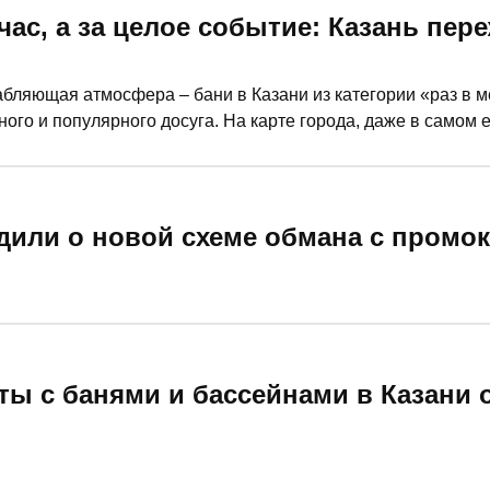
 час, а за целое событие: Казань пер
абляющая атмосфера – бани в Казани из категории «раз в 
ого и популярного досуга. На карте города, даже в самом е
 стильные и комфортабельные банные комплексы. Куда идти
е парение, а модное – разбиралась корреспондент «РТ».
дили о новой схеме обмана с промок
рты с банями и бассейнами в Казани