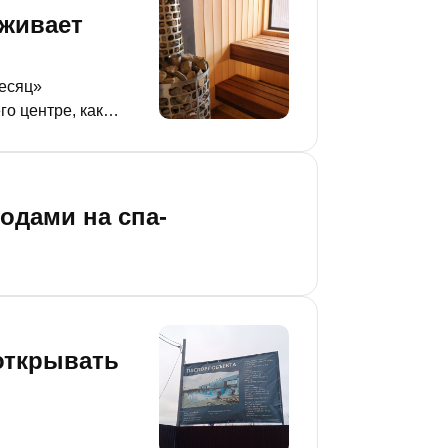
еживает
месяц»
го центре, как
, какие услуги
одами на спа-
 открывать