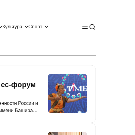
Культура
Спорт
нес-форум
нности России и
е имени Башира
едерацией и