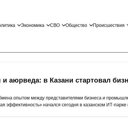
литика
Экономика
СВО
Общество
Происшествия
 и аюрведа: в Казани стартовал биз
мена опытом между представителями бизнеса и промышле
ная эффективность» начался сегодня в казанском ИТ-парк
асширить деловые и культурные связи между Российской Ф
.