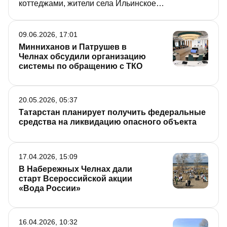
коттеджами, жители села Ильинское
Зеленодольского района. Теперь у них появился
союзник – на защиту озер встала Казанская
09.06.2026, 17:01
природоохранная прокуратура. Правда,
Минниханов и Патрушев в
непонятно, куда она смотрела раньше, когда
Челнах обсудили организацию
застройщики начали наступление на водоемы.
системы по обращению с ТКО
«РТ» следит за развитием ситуации.
20.05.2026, 05:37
Татарстан планирует получить федеральные
средства на ликвидацию опасного объекта
17.04.2026, 15:09
В Набережных Челнах дали
старт Всероссийской акции
«Вода России»
16.04.2026, 10:32