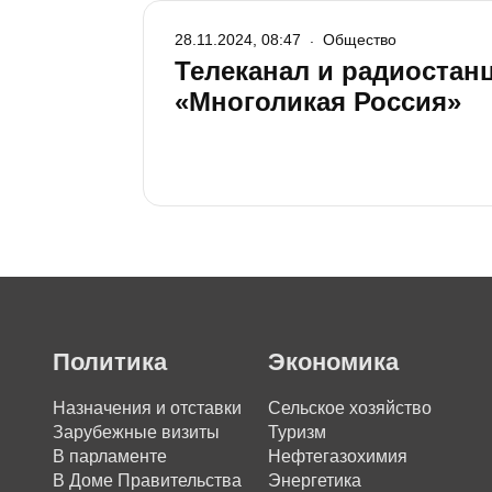
28.11.2024, 08:47
Общество
Телеканал и радиостанц
«Многоликая Россия»
Политика
Экономика
Назначения и отставки
Сельское хозяйство
Зарубежные визиты
Туризм
В парламенте
Нефтегазохимия
В Доме Правительства
Энергетика