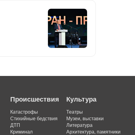
Происшествия
Культура
Катастрофы
Театры
Стихийные бедствия
Музеи, выставки
ДТП
Литература
Криминал
Архитектура, памятники