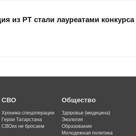
ия из РТ стали лауреатами конкурса
СВО
Общество
Хроника спецоперации
Здоровье (медицина)
Герои Татарстана
Экология
СВОих не бросаем
Образование
Молодежная политика