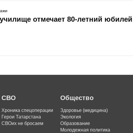
тажи
 училище отмечает 80-летний юбилей
СВО
Общество
Хроника спецоперации
Здоровье (медицина)
Герои Татарстана
Экология
СВОих не бросаем
Образование
Молодежная политика