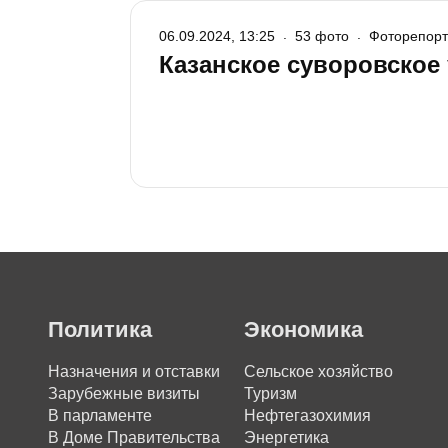
06.09.2024, 13:25
53 фото
Фоторепор
Казанское суворовское
Политика
Экономика
Назначения и отставки
Сельское хозяйство
Зарубежные визиты
Туризм
В парламенте
Нефтегазохимия
В Доме Правительства
Энергетика