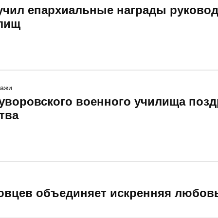
учил епархиальные награды руково
илищ
тажи
суворовского военного училища позд
тва
ровцев объединяет искренняя любов