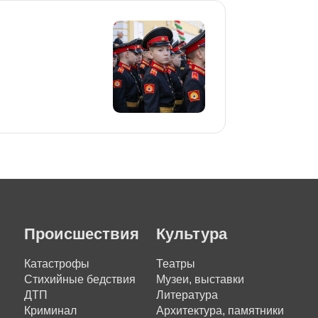
Происшествия
Культура
Катастрофы
Театры
Стихийные бедствия
Музеи, выставки
ДТП
Литература
Криминал
Архитектура, памятники