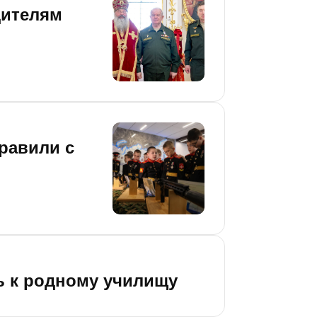
дителям
равили с
ь к родному училищу