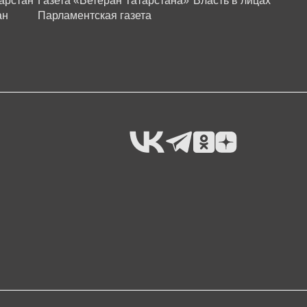
арстан
Газета «Ветеран Татарстана»
Власть в лицах
ан
Парламентская газета