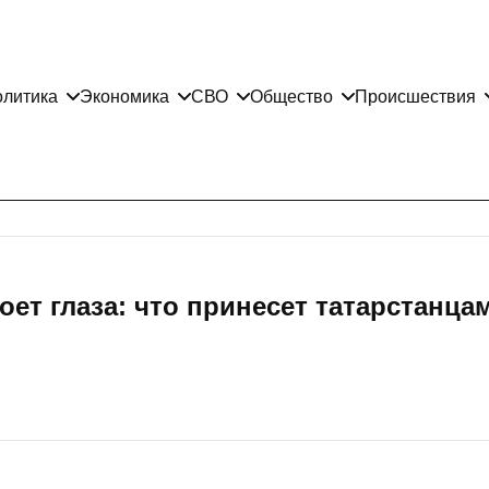
литика
Экономика
СВО
Общество
Происшествия
роет глаза: что принесет татарстанца