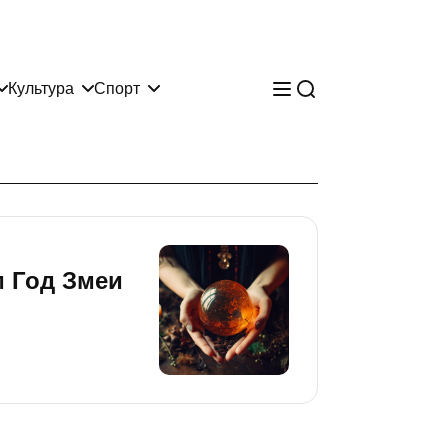
Культура
Спорт
м Год Змеи