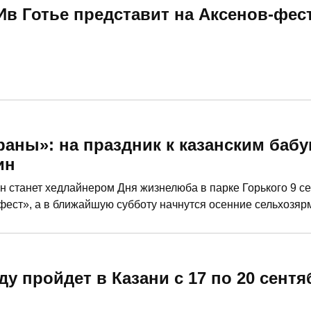
в Готье представит на Аксенов-фест
аны»: на праздник к казанским баб
ин
станет хедлайнером Дня жизнелюба в парке Горького 9 се
-фест», а в ближайшую субботу начнутся осенние сельхозяр
ских мероприятий рассказали сегодня на деловом понедель
ду пройдет в Казани с 17 по 20 сентя