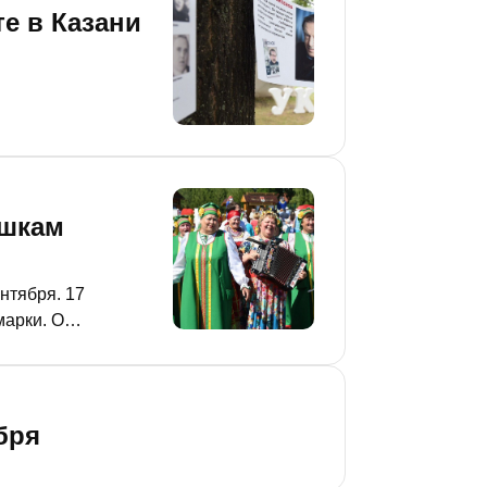
е в Казани
ушкам
нтября. 17
марки. О
нике в мэрии.
бря