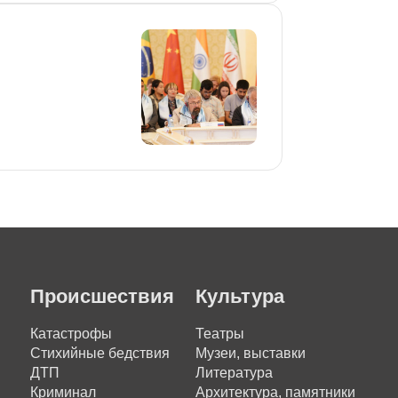
Происшествия
Культура
Катастрофы
Театры
Стихийные бедствия
Музеи, выставки
ДТП
Литература
Криминал
Архитектура, памятники