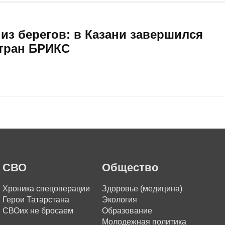
из берегов: в Казани завершился
тран БРИКС
СВО
Общество
Хроника спецоперации
Здоровье (медицина)
Герои Татарстана
Экология
СВОих не бросаем
Образование
Молодежная политика