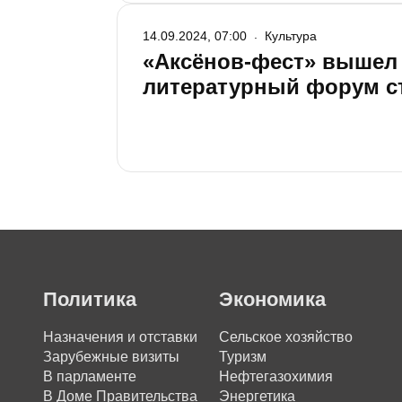
14.09.2024, 07:00
Культура
«Аксёнов-фест» вышел 
литературный форум с
Политика
Экономика
Назначения и отставки
Сельское хозяйство
Зарубежные визиты
Туризм
В парламенте
Нефтегазохимия
В Доме Правительства
Энергетика