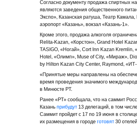
Согласно документу продажа спиртных на
являются заведения общественного питан
Экспо», Казанская ратуша, Театр Камала
аэропорт «Казань», вокзал «Казань-1».
Кроме этого, продажа алкоголя ограничена
Relita-Kazan, «Корстон», Grand Hotel Kaz
TASIGO, «Ногай», Cort Inn Kazan Kremlin,
Hotel, «Олимп», Muse of City, «Мираж», Di
by Hilton Kazan City Center, Raymond, «ИТ
«Принятые меры направлены на обеспечен
время проведения значимого международн
в Минюсте РТ.
Ранее «РТ» сообщала, что на саммит Росс
Казань
прибудут
13 делегаций, в том числ
Саммит пройдет с 17 по 19 июня в столице
их размещения в городе
готовят
30 отеле