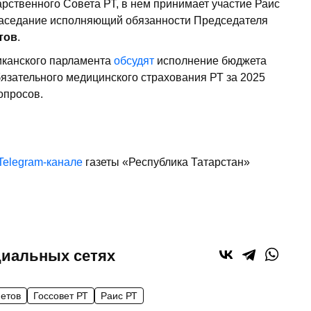
арственного Совета РТ, в нем принимает участие Раис
 заседание исполняющий обязанности Председателя
тов
.
иканского парламента
обсудят
исполнение бюджета
язательного медицинского страхования РТ за 2025
опросов.
Telegram-канале
газеты «Республика Татарстан»
циальных сетях
етов
Госсовет РТ
Раис РТ