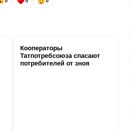
0
0
0
Кооператоры
В
Татпотребсоюза спасают
2
потребителей от зноя
ж