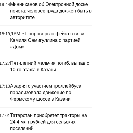
Минниханов об Электронной доске
18:44
почета: человек труда должен быть в
авторитете
ДУМ РТ опровергло фейк о связи
18:19
Камиля Самигуллина с партией
«Дом»
 Татарстане введено более
Число м
,6 млн квадратных метров
технолог
илья
в Татарс
Пятилетний мальчик погиб, выпав с
17:27
10-го этажа в Казани
40%
Авария с участием троллейбуса
17:13
парализовала движение по
Фермскому шоссе в Казани
Татарстан приобретет тракторы на
17:01
24,4 млн рублей для сельских
поселений