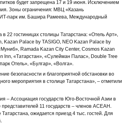
питков будет запрещена 17 и 19 июня. Исключением
ия. Зоны ограничения: МВЦ «Казань
, ИT-парк им. Башира Рамеева, Международный
 в 22 гостиницах столицы Татарстана: «Отель Арт»,
an, Kazan Palace by TASIGO, NEO Kazan Palace by
 «Муниб», Ramada Kazan City Center, Cosmos Kazan
on Inn, «Татарстан», «Сулейман Палас», Double Tree
-парк Отель», «Булгар», «Волга».
ие безопасности и благоприятной обстановки во
ого мероприятия в столице Татарстана», – отметили
ия – Ассоциация государств Юго-Восточной Азии в
е представителей 11 государств – членов АСЕАН.
 Татарстана, ожидается приезд 4 тыс. гостей. Для
й.