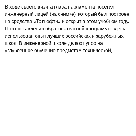
В ходе своего визита глава парламента посетил
инженерный лицей (на снимке), который был построен
на средства «Татнефти» и открыт в этом учебном году.
При составлении образовательной программы здесь
использован опыт лучших российских и зарубежных
школ. В инженерной школе делают упор на
углублённое обучение предметам технической,
инженерной, химико-технологической направленности,
привлекают преподавателей вузов и ссузов.
Фарид Мухаметшин стал первым, кто оставил запись в
книге пожеланий лицея, пожелав учителям и учащимся
больших успехов. «Быть вам всегда в авангарде не
только города нефтяников Альметьевска, но и всей
республики», – говорится в напутствии главы
парламента. Об этом сообщает пресс-служба
Госсовета.
Не пропустите самое интересное в
Max
и
Telegram-