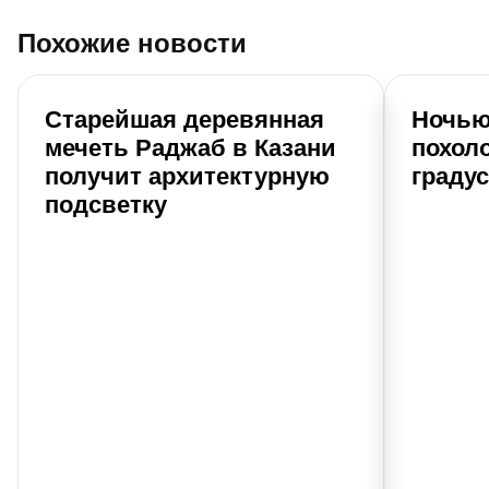
Похожие новости
Старейшая деревянная
Ночью
мечеть Раджаб в Казани
похоло
получит архитектурную
граду
подсветку