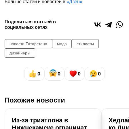
Больше статей и новостей в
«Дзен»
Поделиться статьей в
социальных сетях
новости Татарстана
мода
стилисты
дизайнеры
0
0
0
0
Похожие новости
Из-за триатлона в
Хедла
Нижнекамске ограничат
ко Дн