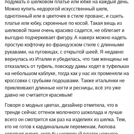
подумать о шелковом платье или юбке на каждый день.
Можно купить недорогой искусственный шелк,
однотонный или в цветочек в стиле прованс, и сшить
платье или юбку, скроенные по косой. Такая вещь из
шелковой ткани очень красиво садится, не облегает и
выгодно подчеркивает фигуру. А наверх можно надеть
простую кофточку во французском стиле с длинными
рукавами, на пуговицах, с открытой шеей. Я недавно
вернулась из Италии и убедилась, что там женщины не
отказались от туфель, повсюду дамы ходят в туфельках
на небольшом каблуке, тогда как у нас их променяли на
кроссовки с грубыми подошвами. Также итальянки не
приклеивают длинные ногти и ресницы, всё это уже
давно не считается красивым!
Говоря о модных цветах, дизайнер отметила, что в
тренде сейчас оттенок молочного шоколада и лучше
всего он смотрится как раз на изделиях из шелка. Тем,
кто не готов к кардинальным переменам, Аюпова
советует купить хотя бы шелковый платок нежного