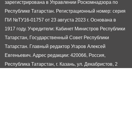
зарегистрирована в Управлении Роскомнадзора по
Республике Татарстан. Регистрационный номер: серия
ПИ №ТУ16-01757 от 23 августа 2023 г. Основана в
1917 году. Учредители: Кабинет Министров Республики
Татарстан, Государственный Совет Республики
Татарстан. Главный редактор Угаров Алексей
Евгеньевич. Адрес редакции: 420066, Россия,
Республика Татарстан, г. Казань, ул. Декабристов, 2
Сайт газеты РТ-Онлайн основан в 2001 году,
обладатель «Золотого гонга» и «Хрустального пера».
Здесь представлены последние новости Татарстана и
Казани. При использовании материалов с сайта газеты
«Республика Татарстан» гиперссылка обязательна.
16+
Настоящий ресурс может содержать материалы
16+