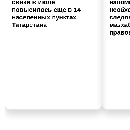
связи в июле
напом
повысилось еще в 14
необх
населенных пунктах
следо
Татарстана
мазхаб
право