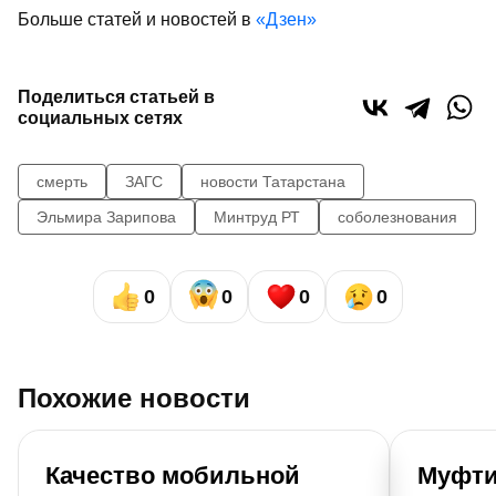
Больше статей и новостей в
«Дзен»
Поделиться статьей в
социальных сетях
смерть
ЗАГС
новости Татарстана
Эльмира Зарипова
Минтруд РТ
соболезнования
0
0
0
0
Похожие новости
Качество мобильной
Муфти