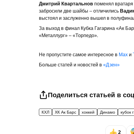
Дмитрий Квартальнов
поменял вратаря н
забросили две шайбы – отличились
Вади
выстоял и заслуженно вышел в полуфинал 
За выход в финал Кубка Гагарина «Ак Бар
«Металлург» – «Торпедо».
Не пропустите самое интересное в
Max
и
Больше статей и новостей в
«Дзен»
Поделиться статьей в со
КХЛ
ХК Ак Барс
хоккей
Динамо
кубок 
2