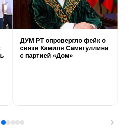
ДУМ РТ опровергло фейк о
8
:
связи Камиля Самигуллина
г
ть
с партией «Дом»