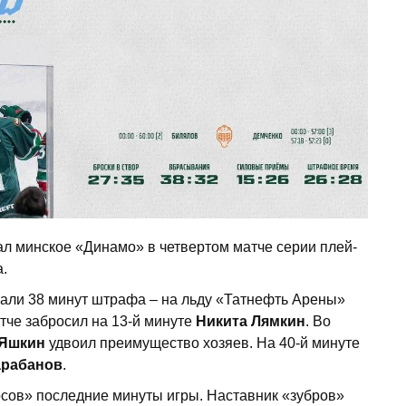
ал минское «Динамо» в четвертом матче серии плей-
.
рали 38 минут штрафа – на льду «Татнефть Арены»
тче забросил на 13-й минуте
Никита Лямкин
. Во
 Яшкин
удвоил преимущество хозяев. На 40-й минуте
арабанов
.
сов» последние минуты игры. Наставник «зубров»