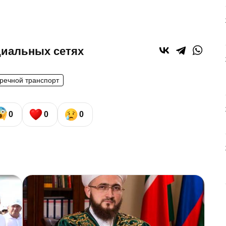
циальных сетях
речной транспорт
0
0
0