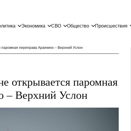
литика
Экономика
СВО
Общество
Происшествия
я паромная переправа Аракчино – Верхний Услон
не открывается паромная
о – Верхний Услон