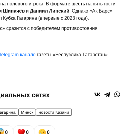
а полевого игрока. В формате шесть на пять гости
м Шипачёв
и
Даниил Липский
. Однако «Ак Барс»
Кубка Гагарина (впервые с 2023 года).
с» сразится с победителем противостояния
Telegram-канале
газеты «Республика Татарстан»
циальных сетях
гагарина
Минск
новости Казани
0
0
0