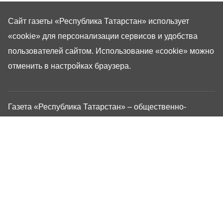
Сайт газеты «Республика Татарстан»
использует
«cookie»
для персонализации сервисов и удобства
пользователей сайтом. Использование «cookie» можно
отменить в настройках браузера.
Газета «Республика Татарстан» – общественно-
политическое издание на русском языке. Газета
зарегистрирована в Управлении Роскомнадзора по
Республике Татарстан. Регистрационный номер: серия
ПИ №ТУ16-01757 от 23 августа 2023 г. Основана в
1917 году. Учредители: Кабинет Министров Республики
Татарстан, Государственный Совет Республики
Татарстан. Главный редактор Угаров Алексей