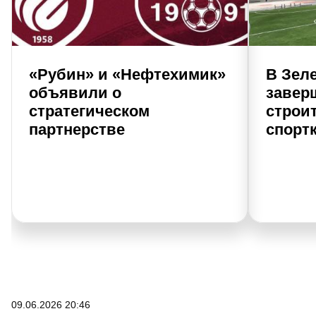
«Рубин» и «Нефтехимик»
В Зел
объявили о
завер
стратегическом
строи
партнерстве
спорт
09.06.2026 20:46