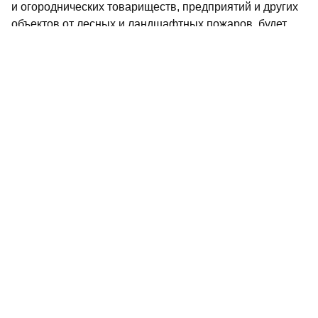
и огороднических товариществ, предприятий и других
объектов от лесных и ландшафтных пожаров, будет
проводить мониторинг обстановки для оперативной
ликвидации возгораний.
Волжско-Камское управление Росприроднадзора,
руководство нацпарка «Нижняя Кама» и Волжско-
Камского государственного природного биосферного
заповедника перед установкой противопожарного
режима должны привести в порядок все спецтехнику
и оборудование, совместно с органами местного
самоуправления займутся созданием
минерализованных полос и т. д.
Ранее «РТ» напоминала, что россиянам
грозят
штрафы до 20 тысяч рублей за приготовление
шашлыков на участках.
С 15 апреля в Татарстане также
стартовал
противопожарный режим в лесах.