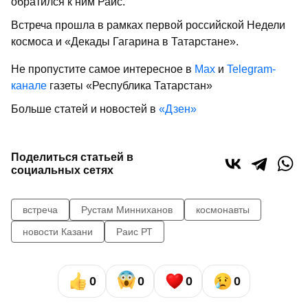
обратился к ним Раис.
Встреча прошла в рамках первой российской Недели
космоса и «Декады Гагарина в Татарстане».
Не пропустите самое интересное в
Max
и
Telegram-
канале
газеты «Республика Татарстан»
Больше статей и новостей в
«Дзен»
Поделиться статьей в
социальных сетях
встреча
Рустам Минниханов
космонавты
новости Казани
Раис РТ
0
0
0
0