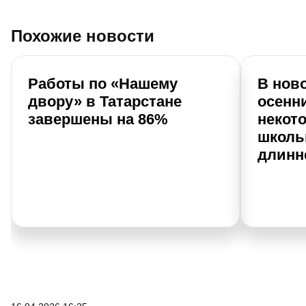
Похожие новости
Работы по «Нашему
В нов
двору» в Татарстане
осенн
завершены на 86%
некот
школь
длинн