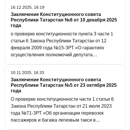
16.12.2025, 16:19
Заключение Конституционного совета
Республики Татарстан №6 от 10 декабря 2025
года
о проверке конституционности пункта 3 части 1
статьи 6 Закона Республики Татарстан от 12
февраля 2009 года №15-ЗРТ «О гарантиях
осуществления полномочий депутата
представительного органа муниципального
образования, члена выборного органа местного
10.11.2025, 16:33
самоуправления, выборного должностного лица
Заключение Конституционного совета
местного самоуправления в Республике
Республики Татарстан №5 от 23 октября 2025
Татарстан» в связи с обращением гражданина
года
М.К.Фатыхова
О проверке конституционности части 1 статьи 6
Закона Республики Татарстан от 21 июля 2023
года №71-ЗРТ «Об организации перевозок
пассажиров и багажа легковым такси в
Республике Татарстан» в связи с обращением