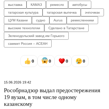
выставка
КАМАЗ
ремесло
автобусы
татарская культура
татарская выпечка
эчпочмак
ЦУМ Казани
судно
Aurus
ремесленники
высокие технологии
Сделано в Татарстане
Зеленодольский завод им Горького
саммит Россия – АСЕАН
0
0
0
0
15.06.2026 19:42
Рособрнадзор выдал предостережения
19 вузам, в том числе одному
казанскому