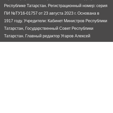
Республике Татарстан. Регистрационный номер: серия
ПИ №ТУ16-01757 от 23 августа 2023 г. Основана в
1917 году. Учредители: Кабинет Министров Республики
Татарстан, Государственный Совет Республики
Татарстан. Главный редактор Угаров Алексей
Евгеньевич. Адрес редакции: 420066, Россия,
Республика Татарстан, г. Казань, ул. Декабристов, 2
Сайт газеты РТ-Онлайн основан в 2001 году,
обладатель «Золотого гонга» и «Хрустального пера».
Здесь представлены последние новости Татарстана и
Казани. При использовании материалов с сайта газеты
«Республика Татарстан» гиперссылка обязательна.
16+
Настоящий ресурс может содержать материалы
16+