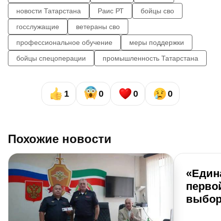
новости Татарстана
Раис РТ
бойцы сво
госслужащие
ветераны сво
профессиональное обучение
меры поддержки
бойцы спецоперации
промышленность Татарстана
1
0
0
0
Похожие новости
«Един
перво
выбор