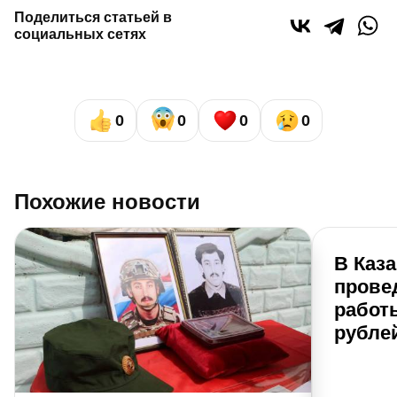
Поделиться статьей в
социальных сетях
0
0
0
0
Похожие новости
В Каз
прове
работы
рубле