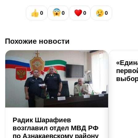
0
0
0
0
Похожие новости
«Един
перво
выбор
Радик Шарафиев
возглавил отдел МВД РФ
по Азнакаевскому району