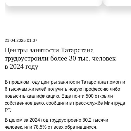
основной
страхово
приходят
которые 
почвы. И
уборочна
21.04.2025 01:37
прошлого
Центры занятости Татарстана
тонн зерн
трудоустроили более 30 тыс. человек
под угроз
в 2024 году
В прошлом году центры занятости Татарстана помогли
6 тысячам жителей получить новую профессию либо
повысить квалификацию. Еще почти 500 открыли
собственное дело, сообщили в пресс-службе Минтруда
РТ.
В целом за 2024 год трудоустроено 30,2 тысячи
человек, или 78,5% от всех обратившихся.