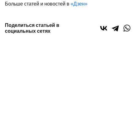
Больше статей и новостей в
«Дзен»
Поделиться статьей в
социальных сетях
Рустам Минниханов
новости Татарстана
ДУМ РТ
Луганск
80 лет Победы
0
0
0
0
Сайт газеты «Республика Татарстан»
использует
«cookie»
для персонализации сервисов и удобства