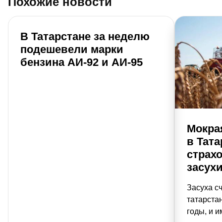
Похожие новости
В Татарстане за неделю
подешевели марки
бензина АИ-92 и АИ-95
Мокрая
в Тат
страхо
засухи
Засуха с
татарста
годы, и 