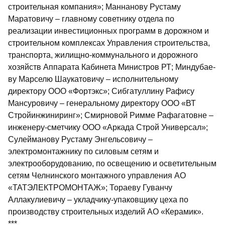
строительная компания»; Маннанову Рустаму
Маратовичу – главному советнику отдела по
реализации инвестиционных программ в дорожном и
строительном комплексах Управления строи­тельства,
транспорта, жилищно-коммунального и дорожного
хозяйств Аппарата Кабинета Министров РТ; Миндубае­
ву Марселю Шаукатовичу – исполнительному
директору ООО «Фортэкс»; Сибгатуллину Рафису
Мансуровичу – генеральному директору ООО «ВТ
Стройинжиниринг»; Смирновой Римме Рафагатовне –
инженеру-сметчику ООО «Аркада Строй Универсал»;
Сулейманову Рустаму Энгельсовичу –
электромонтажнику по силовым сетям и
электрооборудованию, по освещению и осветительным
сетям Челнинского монтажного управления АО
«ТАТЭЛЕКТРОМОНТАЖ»; Тораеву Гуванчу
Аллакулиевичу – укладчику-упаковщику цеха по
производству строительных изделий АО «Керамик».
***