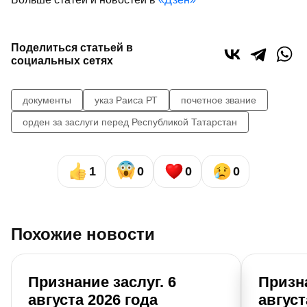
Поделиться статьей в
социальных сетях
документы
указ Раиса РТ
почетное звание
орден за заслуги перед Республикой Татарстан
1
0
0
0
Похожие новости
Признание заслуг. 6
Призна
августа 2026 года
август