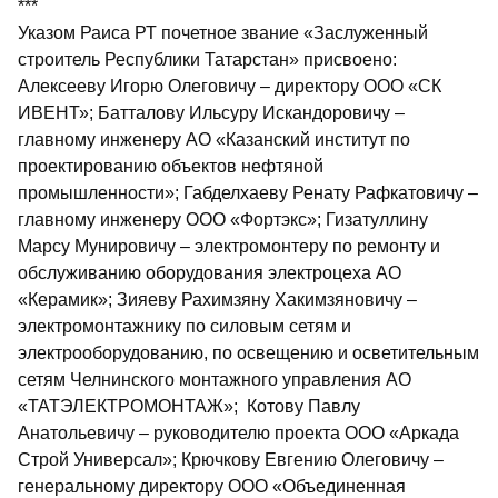
***
Указом Раиса РТ почетное звание «Заслуженный
строитель Республики Татарстан» присвоено:
Алексееву Игорю Олеговичу – директору ООО «СК
ИВЕНТ»; Батталову Ильсуру Искандоровичу –
главному инженеру АО «Казанский институт по
проектированию объектов нефтяной
промышленности»; Габделхаеву Ренату Рафкатовичу –
главному инженеру ООО «Фортэкс»; Гизатуллину
Марсу Мунировичу – электромонтеру по ремонту и
обслуживанию оборудования элект­роцеха АО
«Керамик»; Зияеву Рахимзяну Хакимзяновичу –
электромонтажнику по силовым сетям и
электрооборудованию, по освещению и осветительным
сетям Челнинского монтажного управления АО
«ТАТЭЛЕКТРОМОНТАЖ»; Котову Павлу
Анатольевичу – руководителю проекта ООО «Аркада
Строй Универсал»; Крючкову Евгению Олеговичу –
генеральному директору ООО «Объединенная