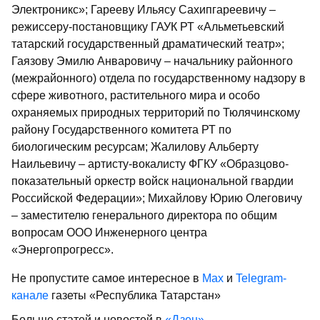
Электроникс»; Гарееву Ильясу Сахип­гареевичу –
режиссеру-постановщику ГАУК РТ «Альметьевский
татарский государственный драматический театр»;
Гаязову Эмилю Анваровичу – начальнику районного
(межрайонного) отдела по государственному надзору в
сфере животного, растительного мира и особо
охраняемых природных территорий по Тюлячинскому
району Государ­ственного комитета РТ по
биологическим ресурсам; Жалилову Альберту
Наильевичу – артисту-вокалисту ФГКУ «Образцово-
показательный оркестр войск национальной гвардии
Российской Федерации»; Михайлову Юрию Олеговичу
– заместителю генерального директора по общим
вопросам ООО Инженерного центра
«Энергопрогресс».
Не пропустите самое интересное в
Max
и
Telegram-
канале
газеты «Республика Татарстан»
Больше статей и новостей в
«Дзен»