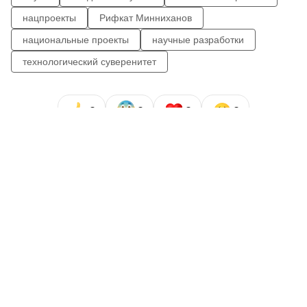
нацпроекты
Рифкат Минниханов
национальные проекты
научные разработки
технологический суверенитет
0
0
0
0
Сайт газеты «Республика Татарстан»
использует
«cookie»
для персонализации сервисов и удобства
пользователей сайтом. Использование «cookie» можно
отменить в настройках браузера.