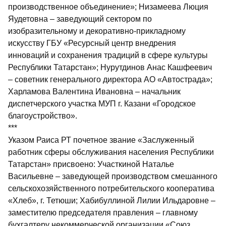
производственное объединение»; Низамеева Люция
Яудетовна – заведующий сектором по
изобразительному и декоративно-прикладному
искусству ГБУ «Ресурсный центр внедрения
инноваций и сохранения традиций в сфере культуры
Республики Татарстан»; Нурутдинов Анас Кашфеевич
– советник генерального директора АО «Автострада»;
Харламова Валентина Ивановна – начальник
диспетчерского участка МУП г. Казани «Городское
благоустрой­ство».
***
Указом Раиса РТ почетное звание «Заслуженный
работник сферы обслуживания населения Республики
Татарстан» присвоено: Участкиной Наталье
Васильевне – заведующей производством смешанного
сельскохозяйственного потребительского кооператива
«Хлеб», г. Тетюши; Хабибуллиной Лилии Ильдаровне –
заместителю председателя правления – главному
бухгалтеру некоммерческой организации «Союз