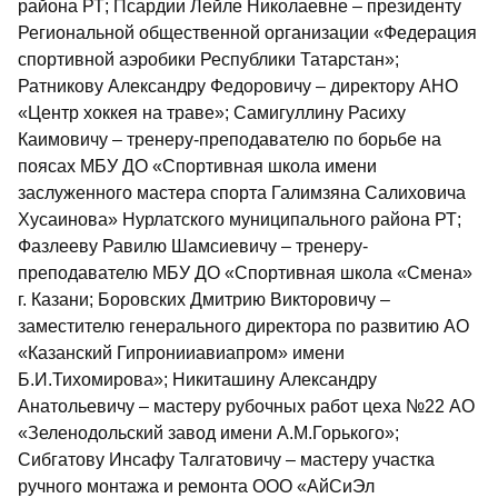
района РТ; Псардии Лейле Николаевне – президенту
Региональной общественной организации «Федерация
спортивной аэробики Республики Татарстан»;
Ратникову Александру Федоровичу – директору АНО
«Центр хоккея на траве»; Самигуллину Расиху
Каимовичу – тренеру-преподавателю по борьбе на
поясах МБУ ДО «Спортивная школа имени
заслуженного мастера спорта Галимзяна Салиховича
Хусаинова» Нурлатского муниципального района РТ;
Фазлееву Равилю Шамсиевичу – тренеру-
преподавателю МБУ ДО «Спортивная школа «Смена»
г. Казани; Боровских Дмитрию Викторовичу –
заместителю генерального директора по развитию АО
«Казанский Гипронииавиапром» имени
Б.И.Тихомирова»; Никиташину Александру
Анатольевичу – мастеру рубочных работ цеха №22 АО
«Зеленодольский завод имени А.М.Горького»;
Сибгатову Инсафу Талгатовичу – мастеру участка
ручного монтажа и ремонта ООО «АйСиЭл