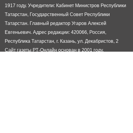
1917 году. Учредители: Кабинет Министров Республики
Татарстан, Государственный Совет Республики
Татарстан. Главный редактор Угаров Алексей
Евгеньевич. Адрес редакции: 420066, Россия,
Республика Татарстан, г. Казань, ул. Декабристов, 2
Сайт газеты РТ-Онлайн основан в 2001 году,
обладатель «Золотого гонга» и «Хрустального пера».
Здесь представлены последние новости Татарстана и
Казани. При использовании материалов с сайта газеты
«Республика Татарстан» гиперссылка обязательна.
16+
Настоящий ресурс может содержать материалы
16+