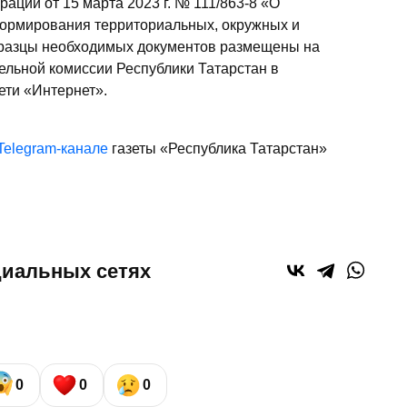
ации от 15 марта 2023 г. № 111/863-8 «О
формирования территориальных, окружных и
бразцы необходимых документов размещены на
льной комиссии Республики Татарстан в
ти «Интернет».
Telegram-канале
газеты «Республика Татарстан»
циальных сетях
0
0
0