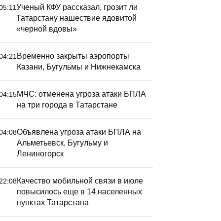
Ученый КФУ рассказал, грозит ли
05:11
Татарстану нашествие ядовитой
«черной вдовы»
Временно закрыты аэропорты
04:21
Казани, Бугульмы и Нижнекамска
МЧС: отменена угроза атаки БПЛА
04:15
на три города в Татарстане
Объявлена угроза атаки БПЛА на
04:08
Альметьевск, Бугульму и
Лениногорск
Качество мобильной связи в июле
22:08
повысилось еще в 14 населенных
пунктах Татарстана