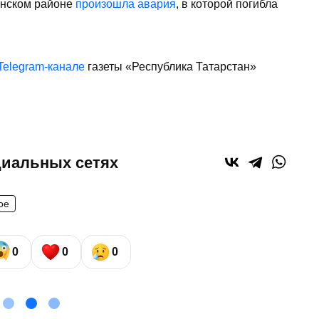
инском районе
произошла авария
, в которой погибла
Telegram-канале
газеты «Республика Татарстан»
циальных сетях
ое
0
0
0