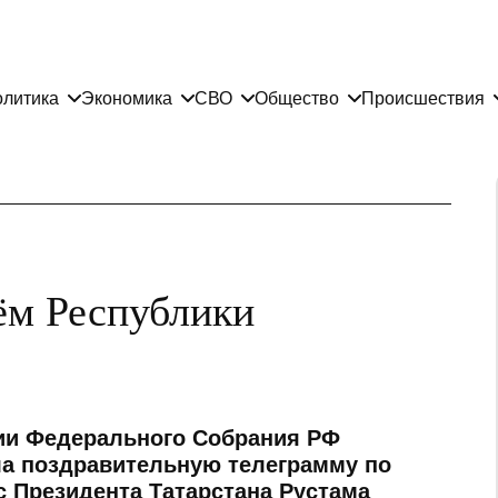
литика
Экономика
СВО
Общество
Происшествия
ём Республики
ии Федерального Собрания РФ
а поздравительную телеграмму по
с Президента Татарстана Рустама