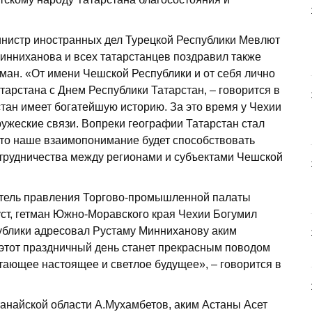
инистр иностранных дел Турецкой Республики Мевлют
инниханова и всех татарстанцев поздравил также
ан. «От имени Чешской Республики и от себя лично
тарстана с Днем Республики Татарстан, – говорится в
стан имеет богатейшую историю. За это время у Чехии
ужеские связи. Вопреки географии Татарстан стал
что наше взаимопонимание будет способствовать
трудничества между регионами и субъектами Чешской
тель правления Торгово-промышленной палаты
ст, гетман Южно-Моравского края Чехии Богумил
ублики адресовал Рустаму Минниханову аким
 этот праздничный день станет прекрасным поводом
тающее настоящее и светлое будущее», – говорится в
анайской области А.Мухамбетов, аким Астаны Асет