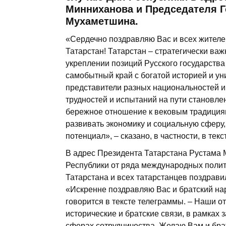
Минниханова и Председателя Г
Мухаметшина.
«Сердечно поздравляю Вас и всех жителе
Татарстан! Татарстан – стратегически в
укреплении позиций Русского государств
самобытный край с богатой историей и ун
представители разных национальностей 
трудностей и испытаний на пути становлен
бережное отношение к вековым традициям
развивать экономику и социальную сфер
потенциал», – сказано, в частности, в тек
В адрес Президента Татарстана Рустама 
Республики от ряда международных полит
Татарстана и всех татарстанцев поздрави
«Искренне поздравляю Вас и братский нар
говорится в тексте телеграммы. – Наши 
исторические и братские связи, в рамках
сферах сотрудничества. Желаю Вам и бра