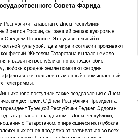
осударственного Совета Фарида
й Республики Татарстан с Днем Республики
ажный регион России, сыгравший решающую роль в
а в Среднем Поволжье. Это удивительный и
икальной культурой, где в мире и согласии проживают
и конфессий. Жителям Татарстана выпало немало
ия и развития республики, но их трудолюбие,
, любовь к родной земле помогают сегодня
у, эффективно использовать мощный промышленный
сте телеграммы.
Минниханова поступили также поздравления с Днем
ических деятелей. С Днем Республики Президента
л президент Турецкой Республики Реджеп Эрдоган.
од Татарстана с праздником – Днем Республики, –
отношения с Татарстаном, опирающиеся на глубокие
 заложенных основ продолжают развиваться во всех
тскому народу Татарстана благосостояния и