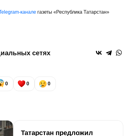
Telegram-канале
газеты «Республика Татарстан»
циальных сетях
0
0
0
Татарстан предложил
З