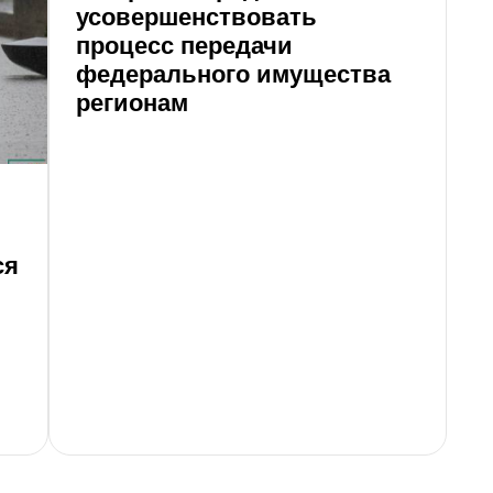
усовершенствовать
р
процесс передачи
с
федерального имущества
к
регионам
ся