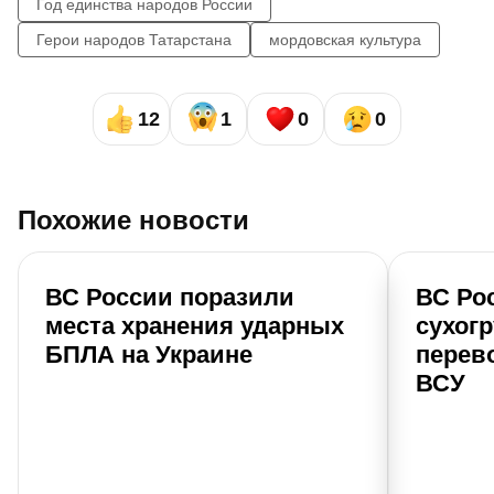
Год единства народов России
Герои народов Татарстана
мордовская культура
12
1
0
0
Похожие новости
ВС России поразили
ВС Ро
места хранения ударных
сухогр
БПЛА на Украине
перев
ВСУ