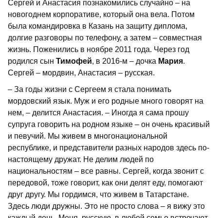
Сергей и Анастасия познакомились случайно – на
новогоднем корпоративе, который она вела. Потом
была командировка в Казань на защиту диплома,
долгие разговоры по телефону, а затем – совместная
жизнь. Поженились в ноябре 2011 года. Через год
родился сын
Тимофей
, в 2016-м – дочка
Мария
.
Сергей – мордвин, Анастасия – русская.
– За годы жизни с Сергеем я стала понимать
мордовский язык. Муж и его родные много говорят на
нем, – делится Анастасия. – Иногда я сама прошу
супруга говорить на родном языке – он очень красивый
и певучий. Мы живем в многонациональной
республике, и представители разных народов здесь по-
настоящему дружат. Не делим людей по
национальностям – все равны. Сергей, когда звонит с
передовой, тоже говорит, как они делят еду, помогают
друг другу. Мы гордимся, что живем в Татарстане.
Здесь люди дружны. Это не просто слова – я вижу это
каждый день. Меня, русскую, в любой семье встречают