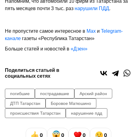
Напомним, что автомобили 10 фирм из Татарстана за
пять месяцев почти 3 тыс. раз
нарушили ПДД
.
Не пропустите самое интересное в
Max
и
Telegram-
канале
газеты «Республика Татарстан»
Больше статей и новостей в
«Дзен»
Поделиться статьей в
социальных сетях
погибшие
пострадавшие
Арский район
ДТП Татарстан
Боровое Матюшино
происшествия Татарстан
нарушение пдд
0
0
0
0