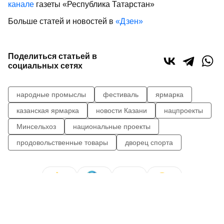
канале
газеты «Республика Татарстан»
Больше статей и новостей в
«Дзен»
Поделиться статьей в
социальных сетях
народные промыслы
фестиваль
ярмарка
казанская ярмарка
новости Казани
нацпроекты
Минсельхоз
национальные проекты
продовольственные товары
дворец спорта
0
0
0
0