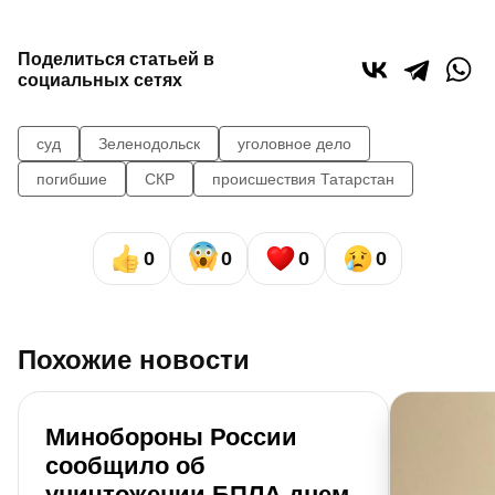
Поделиться статьей в
социальных сетях
суд
Зеленодольск
уголовное дело
погибшие
СКР
происшествия Татарстан
0
0
0
0
Похожие новости
Минобороны России
сообщило об
уничтожении БПЛА днем