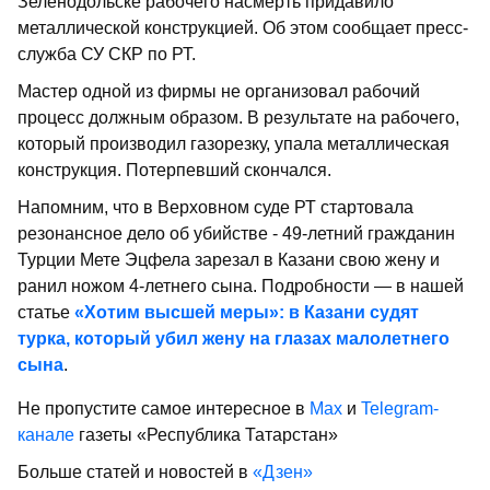
Зеленодольске рабочего насмерть придавило
металлической конструкцией. Об этом сообщает пресс-
служба СУ СКР по РТ.
Мастер одной из фирмы не организовал рабочий
процесс должным образом. В результате на рабочего,
который производил газорезку, упала металлическая
конструкция. Потерпевший скончался.
Напомним, что в Верховном суде РТ стартовала
резонансное дело об убийстве - 49-летний гражданин
Турции Мете Эцфела зарезал в Казани свою жену и
ранил ножом 4-летнего сына. Подробности — в нашей
статье
«Хотим высшей меры»: в Казани судят
турка, который убил жену на глазах малолетнего
сына
.
Не пропустите самое интересное в
Max
и
Telegram-
канале
газеты «Республика Татарстан»
Больше статей и новостей в
«Дзен»