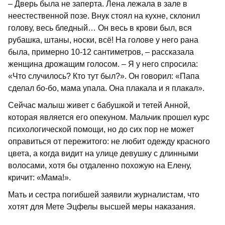
– Дверь была не заперта. Лена лежала в зале в
неестественной позе. Внук стоял на кухне, склонил
голову, весь бледный… Он весь в крови был, вся
рубашка, штаны, носки, всё! На голове у него рана
была, примерно 10-12 сантиметров, – рассказала
женщина дрожащим голосом. – Я у него спросила:
«Что случилось? Кто тут был?». Он говорил: «Папа
сделал бо-бо, мама упала. Она плакала и я плакал».
Сейчас малыш живет с бабушкой и тетей Анной,
которая является его опекуном. Мальчик прошел курс
психологической помощи, но до сих пор не может
оправиться от пережитого: не любит одежду красного
цвета, а когда видит на улице девушку с длинными
волосами, хотя бы отдаленно похожую на Елену,
кричит: «Мама!».
Мать и сестра погибшей заявили журналистам, что
хотят для Мете Эцфелы высшей меры наказания.