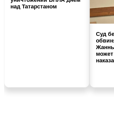
над Татарстаном
Суд б
обвин
Жанны
может
наказ