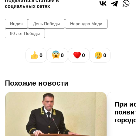
Поделиться статьей в
социальных сетях
Индия
День Победы
Нарендра Моди
80 лет Победы
0
0
0
0
Похожие новости
При и
появи
город