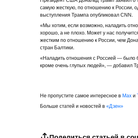
Президент США Дональд Трамп заявил о т
самую жесткую, по отношению к России, о
выступления Трампа опубликовал CNN.
«Мы хотим, если возможно, наладить отн
хорошо, а не плохо. Может у нас получится
жестким по отношению к России, чем Дона
стран Балтики.
«Наладить отношения с Россией — было бы
кроме очень глупых людей», — добавил Т
Не пропустите самое интересное в
Max
и
Больше статей и новостей в
«Дзен»
Поделиться статьей в со