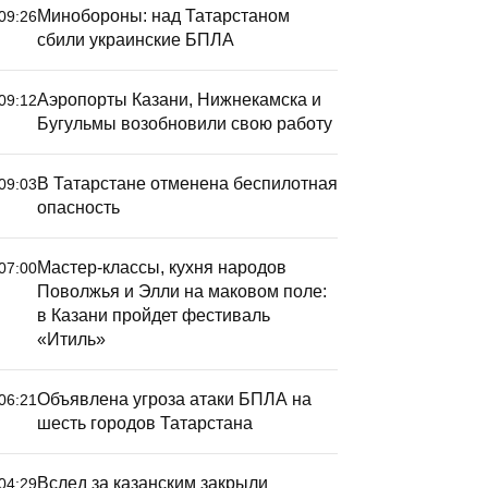
Минобороны: над Татарстаном
09:26
сбили украинские БПЛА
Аэропорты Казани, Нижнекамска и
09:12
Бугульмы возобновили свою работу
В Татарстане отменена беспилотная
09:03
опасность
Мастер-классы, кухня народов
07:00
Поволжья и Элли на маковом поле:
в Казани пройдет фестиваль
«Итиль»
Объявлена угроза атаки БПЛА на
06:21
шесть городов Татарстана
Вслед за казанским закрыли
04:29