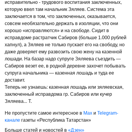
исправительно - трудового воспитания заключенных,
которую ввел там начальник Зяляев. Система эта
заключается в том, что заключенных, оказывается,
совсем необязательно держать в изоляции, что они
хорошо «исправляются» и на свободе. Сидит в
исправдоме растратчик Сабиров (больше 1.000 рублей
хапнул), а Зяляев не только пускает его на свободу, но
даже доверяет ему развозить свою жену на казенной
лошади. На базар надо супруге Зяляева съездить —
Сабиров везет ее, в родной деревне захочет побывать
супруга начальника — казенная лошадь и туда ее
доставит.
Теперь не узнаешь: казенная лошадь или зяляевская,
заключенный исправдома гр. Сабиров или кучер
Зяляева... Т.
Не пропустите самое интересное в
Max
и
Telegram-
канале
газеты «Республика Татарстан»
Больше статей и новостей в
«Дзен»