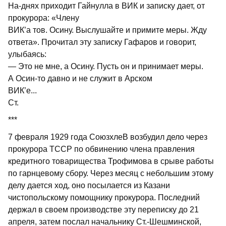
На-днях приходит Гайнулла в ВИК и записку дает, от
прокурора: «Члену
ВИК’а тов. Осину. Выслушайте и примите меры. Жду
ответа». Прочитал эту записку Гафаров и говорит,
улыбаясь:
— Это не мне, а Осину. Пусть он и принимает меры.
А Осин-то давно и не служит в Арском
ВИК’е...
Ст.
***
7 февраля 1929 года СоюзхлеВ возбудил дело через
прокурора ТССР по обвинению члена правления
кредитного товарищества Трофимова в срыве работы
по гарнцевому сбору. Через месяц с небольшим этому
делу дается ход, оно посылается из Казани
чистопольскому помощнику прокурора. Последний
держал в своем производстве эту переписку до 21
апреля, затем послал начальнику Ст.-Шешминской,