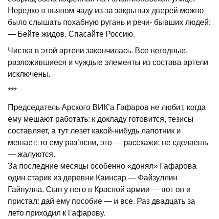
Нередко в пьяном чаду из-за закрытых дверей можно
было слышать похабную ругань и речи- бывших людей:
— Бейте жидов. Спасайте Россию.
Чистка в этой артели закончилась. Все негодные,
разложившиеся и чуждые элементы из состава артели
исключены.
***
Председатель Арского ВИК’а Гафаров не любит, когда
ему мешают работать: к докладу готовится, тезисы
составляет, а тут лезет какой-нибудь лапотник и
мешает: то ему раз’ясни, это — расскажи; не сделаешь
— жалуются.
За последние месяцы особенно «донял» Гафарова
один старик из деревни Каинсар — Файзуллин
Гайнулла. Сын у него в Красной армии — вот он и
пристал: дай ему пособие — и все. Раз двадцать за
лето приходил к Гафарову.