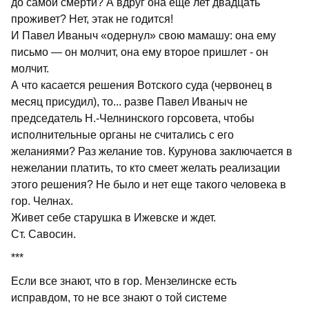
до самой смерти? А вдруг она еще лет двадцать
проживет? Нет, этак не годится!
И Павел Иваныч «одернул» свою мамашу: она ему
письмо — он молчит, она ему второе пришлет - он
молчит.
А что касается решения Вотского суда (червонец в
месяц присудил), то... разве Павел Иваныч не
председатель Н.-Челнинского горсовета, чтобы
исполнительные органы не считались с его
желаниями? Раз желание тов. Курунова заключается в
нежелании платить, то кто смеет желать реализации
этого решения? Не было и нет еще такого человека в
гор. Челнах.
Живет себе старушка в Ижевске и ждет.
Ст. Савосин.
***
Если все знают, что в гор. Мензелинске есть
исправдом, то не все знают о той системе