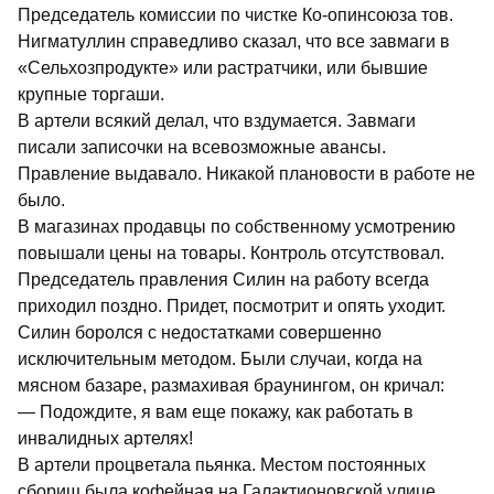
Председатель комиссии по чистке Ко-опинсоюза тов.
Нигматуллин справедливо сказал, что все завмаги в
«Сельхозпродукте» или растратчики, или бывшие
крупные торгаши.
В артели всякий делал, что вздумается. Завмаги
писали записочки на всевозможные авансы.
Правление выдавало. Никакой плановости в работе не
было.
В магазинах продавцы по собственному усмотрению
повышали цены на товары. Контроль отсутствовал.
Председатель правления Силин на работу всегда
приходил поздно. Придет, посмотрит и опять уходит.
Силин боролся с недостатками совершенно
исключительным методом. Были случаи, когда на
мясном базаре, размахивая браунингом, он кричал:
— Подождите, я вам еще покажу, как работать в
инвалидных артелях!
В артели процветала пьянка. Местом постоянных
сборищ была кофейная на Галактионовской улице.