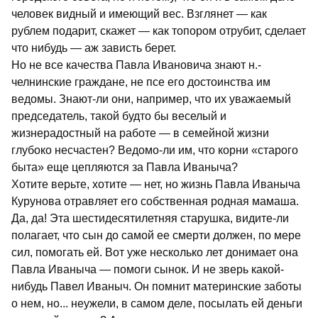
человек видный и имеющий вес. Взглянет — как
рублем подарит, скажет — как топором отрубит, сделает
что нибудь — аж зависть берет.
Но не все качества Павла Ивановича знают н.-
челнинские граждане, не псе его достоинства им
ведомы. Знают-ли они, например, что их уважаемый
председатель, такой будто бы веселый и
жизнерадостный на работе — в семейной жизни
глубоко несчастен? Ведомо-ли им, что корни «старого
быта» еще цепляются за Павла Иваныча?
Хотите верьте, хотите — нет, но жизнь Павла Иваныча
Курунова отравляет его собственная родная мамаша.
Да, да! Эта шестидесятилетняя старушка, видите-ли
полагает, что сын до самой ее смерти должен, по мере
сил, помогать ей. Вот уже несколько лет донимает она
Павла Иваныча — помоги сынок. И не зверь какой-
нибудь Павел Иваныч. Он помнит материнские заботы
о нем, но... неужели, в самом деле, посылать ей деньги