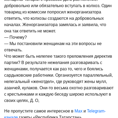
добровольно или обязательно вступать в колхоз. Один
товарищ из комиссии попросил женорганизатора
ответить, что колхозы создаются на добровольных
началах. Женорганизатора замялась и заявила, что
она так ответить не может.
— Почему?
— Мы постановили женщинам на эти вопросы не
отвечать.
Что может быть нелепее такого преломления директив
партии? В результате нежелания разговаривать с
женщинами, получается как раз то, чего и боялись
сардыковские работники. Организуется параллельный,
нелегальный «женотдел», где руководят жены мулл,
азанчей, кулаков. Они-то весьма охотно разговаривают
с крестьянками и каждую беседу широко используют в
своих целях, Д. О,
Не пропустите самое интересное в
Max
и
Telegram-
канале
газеты «Республика Татарстан»