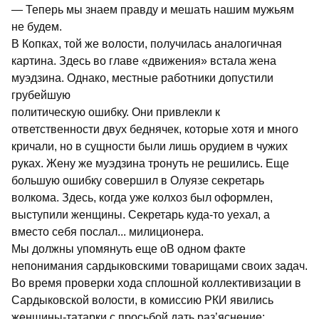
— Теперь мы знаем правду и мешать нашим мужьям
не будем.
В Копках, той же волости, получилась аналогичная
картина. Здесь во главе «движения» встала жена
муэдзина. Однако, местные работники допустили
грубейшую
политическую ошибку. Они привлекли к
ответственности двух беднячек, которые хотя и много
кричали, но в сущности были лишь орудием в чужих
руках. Жену же муэдзина тронуть не решились. Еще
большую ошибку совершил в Олуязе секретарь
волкома. Здесь, когда уже колхоз был оформлен,
выступили женщины. Секретарь куда-то уехал, а
вместо себя послал... милиционера.
Мы должны упомянуть еще оВ одном факте
непонимания сардыковскими товарищами своих задач.
Во время проверки хода сплошной коллективизации в
Сардыковской волости, в комиссию РКИ явились
женщины-татарки с просьбой дать раз’яснение: