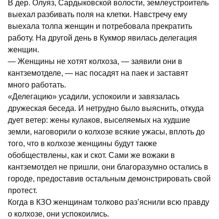
В дер. Олуяз, Сардыковской волости, землеустроитель
выехал разбивать поля на клетки. Навстречу ему
выехала толпа женщин и потребовала прекратить
работу. На другой день в Кукмор явилась делегация
женщин.
— Женщины не хотят колхоза, — заявили они в
кантземотделе, — нас посадят на паек и заставят
много работать.
«Делегацию» усадили, успокоили и завязалась
дружеская беседа. И нетрудно было выяснить, откуда
дует ветер: жены кулаков, выселяемых на худшие
земли, наговорили о колхозе всякие ужасы, вплоть до
того, что в колхозе женщины будут также
обобществлены, как и скот. Сами же вожаки в
кантземотдел не пришли, они благоразумно остались в
городе, предоставив остальным демонстрировать свой
протест.
Когда в КЗО женщинам толково раз’яснили всю правду
о колхозе, они успокоились.