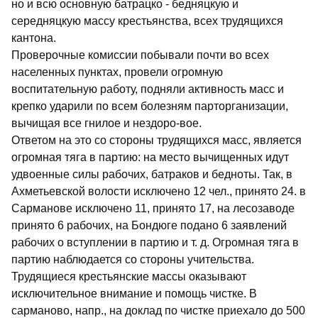
но и всю основную батрацко - бедняцкую и
середняцкую массу крестьянства, всех трудящихся
кантона.
Проверочные комиссии побывали почти во всех
населенных пунктах, провели огромную
воспитательную работу, подняли активность масс и
крепко ударили по всем болезням парторганизации,
вычищая все гнилое и нездоро-вое.
Ответом на это со стороны трудящихся масс, является
огромная тяга в партию: на место вычищенных идут
удвоенные силы рабочих, батраков и бедноты. Так, в
Ахметьевской волости исключено 12 чел., принято 24. в
Сарманове исключено 11, принято 17, на лесозаводе
принято 6 рабочих, на Бондюге подано 6 заявлений
рабочих о вступлении в партию и т. д. Огромная тяга в
партию наблюдается со стороны учительства.
Трудящиеся крестьянские массы оказывают
исключительное внимание и помощь чистке. В
сарманово, напр., на доклад по чистке приехало до 500