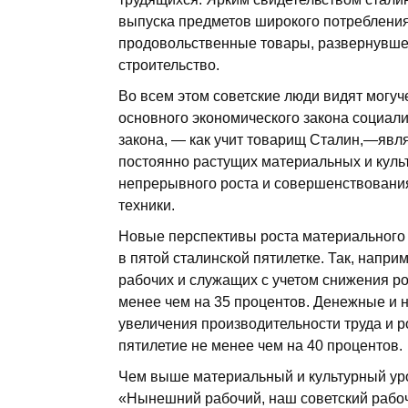
выпуска предметов широкого потреблени
продовольственные товары, развернувше
строительство.
Во всем этом советские люди видят могу
основного экономического закона социал
закона, — как учит товарищ Сталин,—явл
постоянно растущих материальных и куль
непрерывного роста и совершенствования
техники.
Новые перспективы роста материального
в пятой сталинской пятилетке. Так, напр
рабочих и служащих с учетом снижения р
менее чем на 35 процентов. Денежные и 
увеличения производительности труда и р
пятилетие не менее чем на 40 процентов.
Чем выше материальный и культурный уро
«Нынешний рабочий, наш советский рабоч