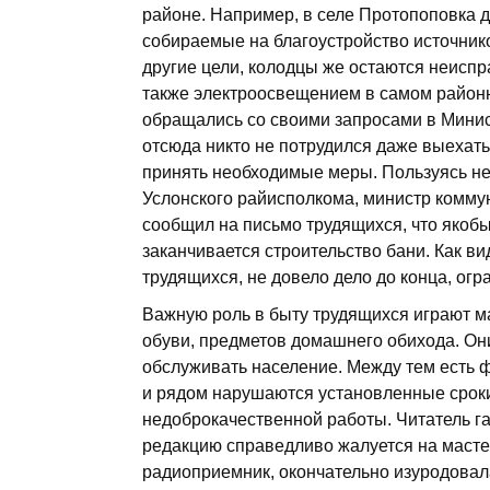
районе. Например, в селе Протопоповка 
собираемые на благоустройство источник
другие цели, колодцы же остаются неиспр
также электроосвещением в самом район
обращались со своими запросами в Минис
отсюда никто не потрудился даже выехать
принять необходимые меры. Пользуясь н
Услонского райисполкома, министр комму
сообщил на письмо трудящихся, что якоб
заканчивается строительство бани. Как в
трудящихся, не довело дело до конца, ог
Важную роль в быту трудящихся играют м
обуви, предметов домашнего обихода. Они
обслуживать население. Между тем есть ф
и рядом нарушаются установленные сроки
недоброкачественной работы. Читатель га
редакцию справедливо жалуется на мастер
радиоприемник, окончательно изуродовала 