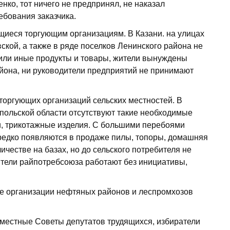
енко, тот ничего не предпринял, не наказал
ебования заказчика.
иеся торгующим организациям. В Казани. на улицах
кой, а также в ряде поселков Ленинского района не
 или иные продукты и товары, жители вынуждены
айона, ни руководители предприятий не принимают
торгующих организаций сельских местностей. В
польской области отсутствуют такие необходимые
ки, трикотажные изделия. С большими перебоями
редко появляются в продаже пилы, топоры, домашняя
личестве на базах, но до сельского потребителя не
дители райпотребсоюза работают без инициативы,
е организации нефтяных районов и леспромхозов
 местные Советы депутатов трудящихся, избиратели