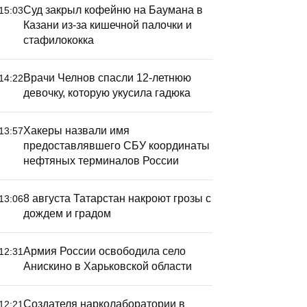
Суд закрыл кофейню на Баумана в
15:03
Казани из-за кишечной палочки и
стафилококка
Врачи Челнов спасли 12-летнюю
14:22
девочку, которую укусила гадюка
Хакеры назвали имя
13:57
предоставлявшего СБУ координаты
нефтяных терминалов России
8 августа Татарстан накроют грозы с
13:06
дождем и градом
Армия России освободила село
12:31
Анискино в Харьковской области
Создателя нарколаборатории в
12:21