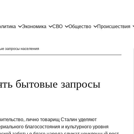
литика
Экономика
СВО
Общество
Происшествия
ые запросы населения
ять бытовые запросы
вительство, лично товарищ Сталин уделяют
иального благосостояния и культурного уровня
ской заботы о благе народа служат неуклонный рост