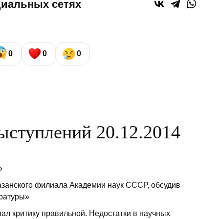
циальных сетях
0
0
0
ыступлений 20.12.2014
»
Казанского филиала Академии наук СССР, обсудив
ературы»
нал критику правильной. Недостатки в научных