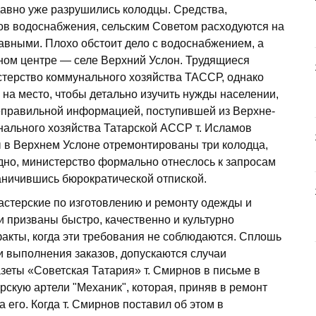
давно уже разрушились колодцы. Средства,
ов водоснабжения, сельским Советом расходуются на
авными. Плохо обстоит дело с водоснабжением, а
ном центре — селе Верхний Услон. Трудящиеся
терство коммунального хозяйства ТАССР, однако
 на место, чтобы детально изучить нужды населении,
еправильной информацией, поступившей из Верхне-
нального хозяйства Татарской АССР т. Исламов
ы в Верхнем Услоне отремонтированы три колодца,
идно, министерство формально отнеслось к запросам
раничившись бюрократической отпиской.
астерские по изготовлению и ремонту одежды и
 призваны быстро, качественно и культурно
акты, когда эти требования не соблюдаются. Сплошь
 выполнения заказов, допускаются случаи
зеты «Советская Татария» т. Смирнов в письме в
скую артели "Механик", которая, приняв в ремонт
его. Когда т. Смирнов поставил об этом в