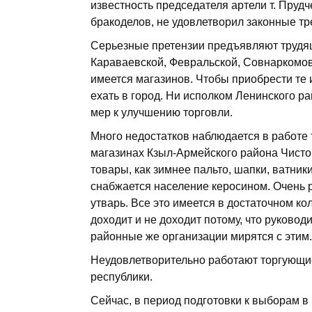
известность председателя артели т. Прудч
бракоделов, не удовлетворил законные тр
Серьезные претензии предъявляют трудящ
Караваевской, Февральской, Совнаркомовс
имеется магазинов. Чтобы приобрести те
ехать в город. Ни исполком Ленинского р
мер к улучшению торговли.
Много недостатков наблюдается в работе 
магазинах Кзыл-Армейского района Чисто
товары, как зимнее пальто, шапки, ватни
снабжается население керосином. Очень 
утварь. Все это имеется в достаточном ко
доходит и не доходит потому, что руково
районные же организации мирятся с этим.
Неудовлетворительно работают торгующи
республики.
Сейчас, в период подготовки к выборам в