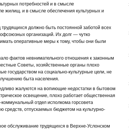
льтурных потребностей и в смысле
ле жилищ. и в смысле обеспечения культурных и
 трудящихся должно быть постоянной заботой всех
рофсоюзных организаций. Их долг — чутко
нимать оперативные меры к тому, чтобы они были
мало фактов невнимательного отношения к законным
местные Советы, хозяйственные органы плохо
ые государством на социально-культурные цели, не
лучшению быта населения.
аведливо жалуются на вопиющие недостатки в бытовом
ктрическое освещение, плохо работает общественная
-коммунальный отдел исполкома горсовета
ю средств, отпускаемых бюджетом на культурно-
вое обслуживание трудящихся в Верхне-Услонском