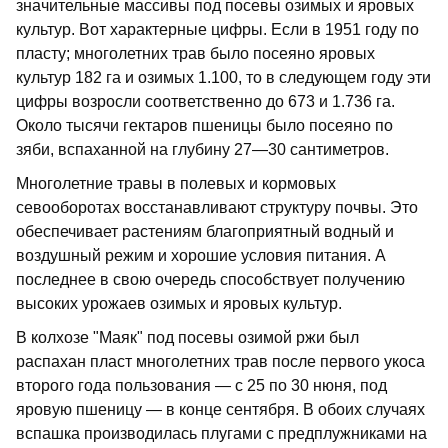
значительные массивы под посевы озимых и яровых
культур. Вот характерные цифры. Если в 1951 году по
пласту; многолетних трав было посеяно яровых
культур 182 га и озимых 1.100, то в следующем году эти
цифры возросли соответственно до 673 и 1.736 га.
Около тысячи гектаров пшеницы было посеяно по
зяби, вспаханной на глубину 27—30 сантиметров.
Многолетние травы в полевых и кормовых
севооборотах восстанавливают структуру почвы. Это
обеспечивает растениям благоприятный водный и
воздушный режим и хорошие условия питания. А
последнее в свою очередь способствует получению
высоких урожаев озимых и яровых культур.
В колхозе "Маяк" под посевы озимой ржи был
распахан пласт многолетних трав после первого укоса
второго года пользования — с 25 по 30 нюня, под
яровую пшеницу — в конце сентября. В обоих случаях
вспашка производилась плугами с предплужниками на