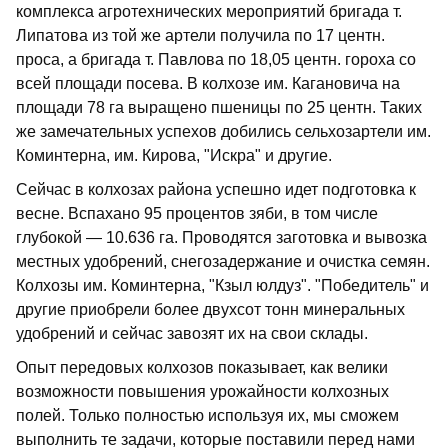
комплекса агротехнических мероприятий бригада т.
Липатова из той же артели получила по 17 центн.
проса, а бригада т. Павлова по 18,05 центн. гороха со
всей площади посева. В колхозе им. Кагановича на
площади 78 га выращено пшеницы по 25 центн. Таких
же замечательных успехов добились сельхозартели им.
Коминтерна, им. Кирова, "Искра" и другие.
Сейчас в колхозах района успешно идет подготовка к
весне. Вспахано 95 процентов зяби, в том числе
глубокой — 10.636 га. Проводятся заготовка и вывозка
местных удобрений, снегозадержание и очистка семян.
Колхозы им. Коминтерна, "Кзыл юлдуз". "Победитель" и
другие приобрели более двухсот тонн минеральных
удобрений и сейчас завозят их на свои склады.
Опыт передовых колхозов показывает, как велики
возможности повышения урожайности колхозных
полей. Только полностью используя их, мы сможем
выполнить те задачи, которые поставили перед нами