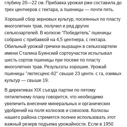
глубину 20—22 см. Прибавка урожая ржи составила до
трех центнеров с гектара, а пшеницы — почти пять.
Хороший сбор зерновых культур, посеянных по пласту
многолетних трав, получил и ряд других
сельхозартелей. В колхозе "Победитель" пшеницы
собрано с прибавкой на 4,5 центнера. с гектара.
Обильный урожай гречихи выращен в сельхозартели
имени Сталина Буинский сортоучасток испытывал
шесть сортов пшеницы при посеве по пласту
многолетних трав. Результаты хорошие. Урожай
пшеницы "лютесценс-62" свыше 23 центн. с га, озимых
культур — свыше 19.
В директивах XIX съезда партии по пятому
пятилетнему плану говорится, что необходимо
увеличить внесение минеральных и органических
удобрений на поля колхозов и совхозов. Колхозы
нашего района стремятся полнее использовать этот
важный резерв подъема урожайности. Если в 1950