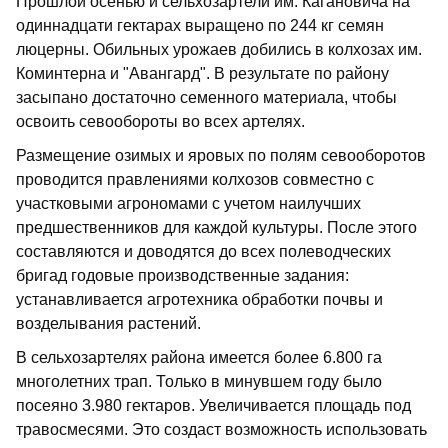
Прошлой осенью и сельхозартели им. Кагановича на
одиннадцати гектарах выращено по 244 кг семян
люцерны. Обильных урожаев добились в колхозах им.
Коминтерна и "Авангард". В результате по району
засыпано достаточно семенного материала, чтобы
освоить севообороты во всех артелях.
Размещение озимых и яровых по полям севооборотов
проводится правлениями колхозов совместно с
участковыми агрономами с учетом наилучших
предшественников для каждой культуры. После этого
составляются и доводятся до всех полеводческих
бригад годовые производственные задания:
устанавливается агротехника обработки почвы и
возделывания растений.
В сельхозартелях района имеется более 6.800 га
многолетних трап. Только в минувшем году было
посеяно 3.980 гектаров. Увеличивается площадь под
травосмесями. Это создаст возможность использовать