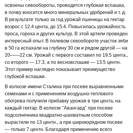
освоены севообороты, проводится глубокая вспашка,
в почву вносится много минеральных удобрений и т. д.
В результате только за год урожай пшеницы на гектар
возрос с 12.4 цента, до 15.4. Повысилась урожайность
проса, гороха и других культур. В этой артели проведен
интересный опыт. В полевом севообороте участок зяби
в 50 га испахали на глубину 30 см и рядом другой — на
20——22 см. Урожай с первого составил по 19.5 цента.,
со второго — 17.3, а по весновспашке — 13.5 центн.
Этот пример наглядно показывает преимущество
глубокой вспашки.
В колхозе имени Сталина при посеве выравненными
семенами и с применением воздушно-теплового
обогрева получили прибавку урожая в три цента, на
каждый гектар. В колхозе "Авангард" при посеве
подсолнечника квадратно-шахматным способом
вырастили по 13 центн., а при широкорядном посеве
— только 7 центн. Благодаря применению всего