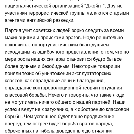
националистической организацией "Джойнт". Другие
участники террористической группы являются старыми
агентами английской разведки.
Партия учит советских людей зорко следить за всеми
махинациями и происками врагов. Надо решительно
покончить с оппортунистическим благодушием,
исходящим из ошибочного представления о том, что по
мере роста наших сил враг становится будто бы все
более ручным и безобидным. Некоторые товарищи
поняли тезис об уничтожении эксплуататорских
классов, как оправдание лени и благодушия,
оправдание контрреволюционной теории потухания
классовой борьбы. Нечего и говорить, что такие люди
не могут иметь ничего общего с нашей партией. Наши
успехи ведут не к затуханию, а к обострению классовой
борьбы. Чем успешнее будет ваше продвижение
вперед, тем острее будет борьба врагов народа,
обреченных на гибель, доведенных до отчаяния.