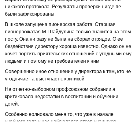
никакого протокола. Результаты проверки нигде пе
были зафиксированы.
В школе запущена пионерская работа. Старшая
пионервожатая М. Шайдулина только значится на этом
посту. Она ни разу не была на сборах отрядов. О ее
бездействия директору хороша известно. Однако он не
хочет портить приятельских отношений с угодными ему
людьми и поэтому не требователен к ним.
Совершенно иное отношение у директора к тем, кто не
угодничает, а выступает с критикой.
На отчетно-выборном профсоюзном собрании я
критиковала недостатки в воспитании и обучении
детей.
Особенно волновало меня то, что уже в начале
учебного года у нас наблюдался отсев учащихся.
Директор не придавал значения борьбе за выполнение
закона о всеобщем обязательном семилетнем