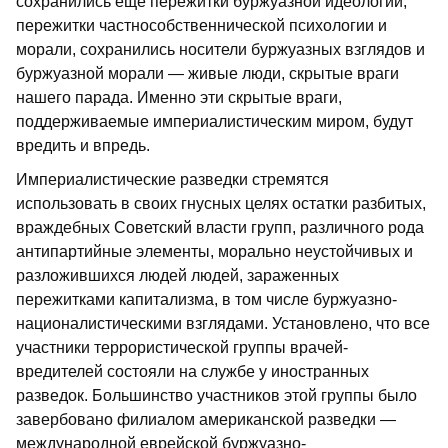
сохранились еще пережитки буржуазной идеологии,
пережитки частнособственнической психологии и
морали, сохранились носители буржуазных взглядов и
буржуазной морали — живые люди, скрытые враги
нашего парада. Именно эти скрытые враги,
поддерживаемые империалистическим миром, будут
вредить и впредь.
Империалистические разведки стремятся
использовать в своих гнусных целях остатки разбитых,
враждебных Советский власти групп, различного рода
антипартийные элементы, морально неустойчивых и
разложившихся людей людей, зараженных
пережитками капитализма, в том числе буржуазно-
националистическими взглядами. Установлено, что все
участники террористической группы врачей-
вредителей состояли на службе у иностранных
разведок. Большинство участников этой группы было
завербовано филиалом американской разведки —
международной еврейской буржуазно-