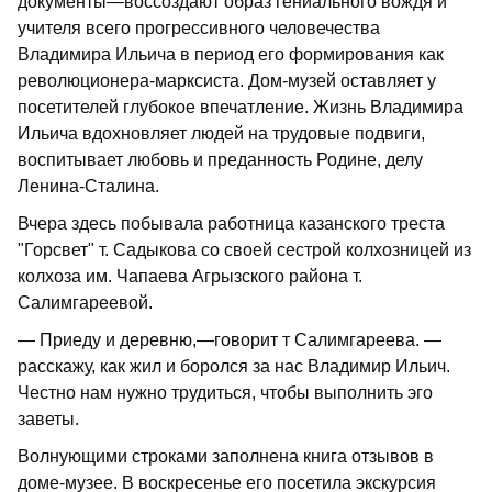
документы—воссоздают образ гениального вождя и
учителя всего прогрессивного человечества
Владимира Ильича в период его формирования как
революционера-марксиста. Дом-музей оставляет у
посетителей глубокое впечатление. Жизнь Владимира
Ильича вдохновляет людей на трудовые подвиги,
воспитывает любовь и преданность Родине, делу
Ленина-Сталина.
Вчера здесь побывала работница казанского треста
"Горсвет" т. Садыкова со своей сестрой колхозницей из
колхоза им. Чапаева Агрызского района т.
Салимгареевой.
— Приеду и деревню,—говорит т Салимгареева. —
расскажу, как жил и боролся за нас Владимир Ильич.
Честно нам нужно трудиться, чтобы выполнить эго
заветы.
Волнующими строками заполнена книга отзывов в
доме-музее. В воскресенье его посетила экскурсия