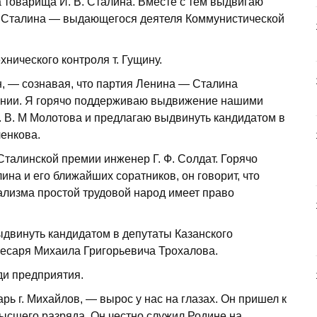
 товарища И. В. Сталина. Вместе с тем выдвигаю
а Сталина — выдающегося деятеля Коммунистической
нического контроля т. Гущину.
н, — сознавая, что партия Ленина — Сталина
оянии. Я горячо поддерживаю выдвижение нашими
. В. М Молотова и предлагаю выдвинуть кандидатом в
ленкова.
талинской премии инженер Г. Ф. Солдат. Горячо
на и его ближайших соратников, он говорит, что
ализма простой трудовой народ имеет право
ыдвинуть кандидатом в депутаты Казанского
лесаря Михаила Григорьевича Трохалова.
ди предприятия.
ь г. Михайлов, — вырос у нас на глазах. Он пришел к
ысшего разряда. Он честно служил Родине на