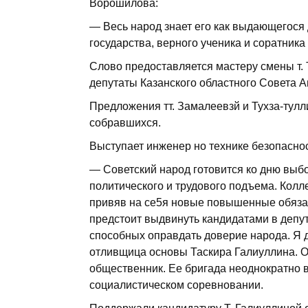
Ворошилова:
— Весь народ знает его как выдающегося
государства, верного ученика и соратника 
Слово предоставляется мастеру смены т. 
депутаты Казанского областного Совета 
Предложения тт. Замалеевзй и Тухза-тул
собравшихся.
Выступает инженер но технике безопаснос
— Советский народ готовится ко дню выб
политического и трудового подъема. Колл
привяв на се5я новые повышенные обязат
предстоит выдвинуть кандидатами в депу
способных оправдать доверие народа. Я 
отливщица основы Таскира Галиуллина. 
общественник. Ее бригада неоднократно
социалистическом соревновании.