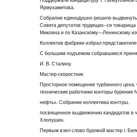
Поддержали кандидатуру Т. Галиуллиной о
Ярмухаметова.
Собрапие единодушно решило выдвинуть 
Совета депутатов трудящих--ся товарища I
Микояна и по Казанскому—Ленинскому изби
Коллектив фабрики избрал представител
С большим подъемом собравшиеся приня
И. В. Сталину.
Мастер-скоростник
Просторное помещение турбинного цеха.
технические работники конторы бурения №
нефть». Собрание коллектива контгры.
посвященное выдвижению кандидатов в че
Хлопушин.
Первым взял слово буровой мастер г. Бел