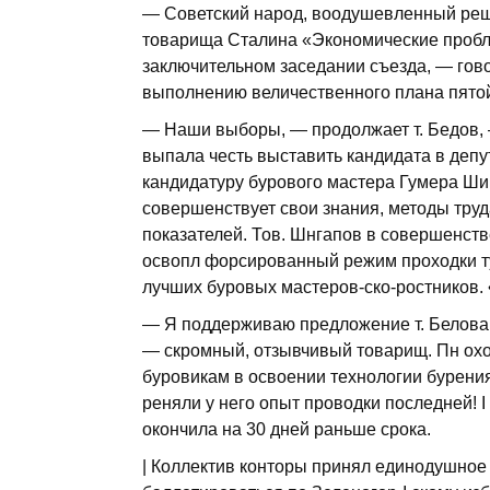
— Советский народ, воодушевленный реше
товарища Сталина «Экономические пробл
заключительном заседании съезда, — гово
выполнению величественного плана пятой
— Наши выборы, — продолжает т. Бедов,
выпала честь выставить кандидата в депу
кандидатуру бурового мастера Гумера Ши
совершенствует свои знания, методы труд
показателей. Тов. Шнгапов в совершенст
освопл форсированный режим проходки т
лучших буровых мастеров-ско-ростников. 
— Я поддерживаю предложение т. Белова,
— скромный, отзывчивый товарищ. Пн охо
буровикам в освоении технологии бурени
реняли у него опыт проводки последней! I
окончила на 30 дней раньше срока.
| Коллектив конторы принял единодушное 