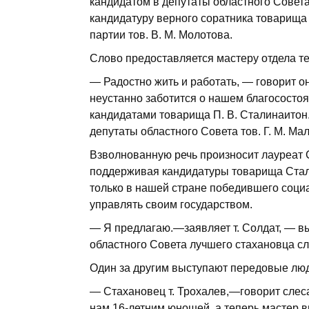
кандидатом в депутаты областного Совета
кандидатуру верного соратника товарищ
партии тов. В. М. Молотова.
Слово предоставляется мастеру отдела тех
— Радостно жить и работать, — говорит о
неустанно заботится о нашем благосост
кандидатами товарища П. В. Сталинаитон
депутаты областного Совета тов. Г. М. Ма
Взволнованную речь произносит лауреат С
поддерживая кандидатуры товарища Стали
только в нашей стране победившего соци
управлять своим государством.
— Я предлагаю.—заявляет т. Солдат, — в
областного Совета лучшего стахановца с
Один за другим выступают передовые лю
— Стахановец т. Трохалев,—говорит слесар
нам 16-летним юношей, а теперь мастер в