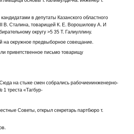
гливщица основы т. Калимулди-на. инженер т.
кандидатами в депутаты Казанского областного
I В. Сталина, товарищей К. Е. Ворошилову А. И
рательному округу >5 35 Т. Галиуллину.
ей на окружное предвыборное совещание.
ли приветственное письмо товарищу
 Сюда на стыке смен собрались рабочиеиинженерно-
 1 треста «Тагбур-
стные Советы, открыл секретарь партбюро т.
ов.