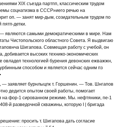
ниями XIX съезда партпп, классическим трудом
емы соцнатизма в СССР»иего речью на
рит оп. — занят мир-дым, созидательным трудом по
 пятп-детки.
 — являются самыми демократическими в мире. Нам
таты Чистопольского областного Совета. Я выдвигаю
гаповнча Шигапова. Совмещая работу с учебой, он
а, добивается высоких технико-экономических
ве овладел технологией бурения девонских ежважжн,
урбинным способом и является сейчас одним пз
•
 — заявляет бурнлыцпк т. Горшенин. — Тов. Шнгапов
тно дедится опытом своей работы, помогает
я на фор-1 сированном режиме. Мы. нефтяники, пе-1
 408-й разведочной скважины, которую I | бригада
решение: просить т. Шигапова дать согласие