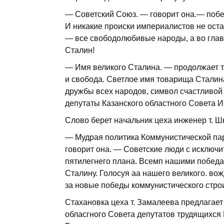
— Советский Союз. — говорит она.— побе
И никакие происки империалистов не оста
— все свободолюбивые народы, а во гла
Сталин!
— Имя великого Сталина. — продолжает т.
и свобода. Светлое имя товарища Сталина
дружбы всех народов, символ счастливой
депутаты Казанского областного Совета 
Слово берет начальник цеха инженер т. Ш
— Мудрая политика Коммунистической пар
говорит она. — Советские люди с исключи
пятилегнего плана. Всемп нашими побед
Сталину. Голосуя аа нашего великого. во
за новые победы коммунистического стро
Стахановка цеха т. Замалеева предлагает
обласгного Совета депутатов трудящихс