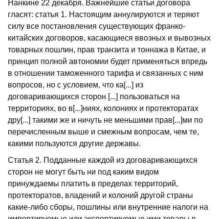
Нанкине 22 декабря. Важнейшие статьи договора
гласят: статья 1. Настоящим аннулируются и теряют
силу все постановления существующих франко-
китайских договоров, касающиеся ввозных и вывозных
товарных пошлин, прав транзита и тоннажа в Китае, и
принцип полной автономии будет применяться впредь
в отношении таможенного тарифа и связанных с ним
вопросов, но с условием, что ка[...] из
договаривающихся сторон [...] пользоваться на
территориях, во в[...]ниях, колониях и протекторатах
дру[...] такими же и ничуть не меньшими прав[...]ми по
перечисленным выше и смежным вопросам, чем те,
какими пользуются другие державы.
Статья 2. Подданные каждой из договаривающихся
сторон не могут быть ни под каким видом
принуждаемы платить в пределах территорий,
протекторатов, владений и колоний другой страны
какие-либо сборы, пошлины или внутренние налоги на
импортируемые или экспортируемые ими товары в