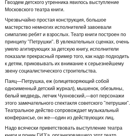
Гвоздем детского утренника явилось выступление
Московского театра книги.
Чрезвычайно простая конструкция, большое
мастерство немногих исполнителей завоевали
симпатию ребят и взрослых. Театр книги построен по
принципу "Петрушки". В увлекательных сценках, очень
умело агитирующих за детскую книгу, исполнители
показали прекрасный пример того, как надо подходить
к детям, приковывать их внимание к серьезнейшему
звену социалистического строительства.
Паяц—Петрушка, еж (олицетворяющий собой
одноименный детский журнал), мышенок, обезьяны,
белый медведь, летчик Чухновский,—вот персонажи
этого замечательного спектакля советского "петрушки".
Театральное действо сопровождает музыкальный
конферансье, он же—один из действующих лиц.
Надо всячески приветствовать выступление театра
книги и почин ГИЗ'а, организовавшего этот театр.