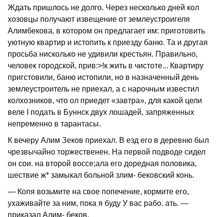
Ждать пришлось не долго. Через не­сколько дней кол
хозовцы получают изве­щение от землеустроигеля
Алимбекова, в котором он предлагает им: приготовить
уютную квартир и истопить к приезду баню. Та и другая
просьба нисколько не удивили крестьян. Правильно,
человек городской, прив:>!к жить в чистоте... Квартиру
пригстовили, баню истопили, но в назначенный день
землеустроитель не приехал, а с нарочным известил
кол­хозников, что ол приедет «завтра», для какой цели
веле I подать в Буннск двух лошадей, запряженных
непременно в та­рантасы.
К вечеру Алим Зеков приехал. В езд его в деревню был
чрезвычайно торжестве­нен. На первой подводе сидел
он сои. на второй воссе;ала его доредная поло­вика,
шествие ж* замыкал больной злим- бековский конь.
— Копя возьмите на свое попечение, кормите его,
ухаживайте за ним, пока я буду У вас рабо. ать. —
приказал Алим- беков.