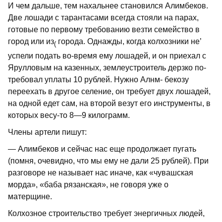
И чем дальше, тем нахальнее стано­вился Алимбеков.
Две лошади с таран­тасами всегда стояли на парах,
готовые по первому требованию везти семейство в
город или из
города. Однажды, когда колхозники не’
(
успели подать во-время ему лошадей, и он приехал с
Ярулловым на казенных, землеустроитель дерзко по­
требовал уплаты 10 рублей. Нужно Алнм- бекозу
переехать в другое селение, он требует двух лошадей,
на одной едет сам, на второй везут его инструменты, в
ко­торых весу-то 8—9 килограмм.
Члены артели пишут:
— Алимбеков и сейчас нас еще продол­жает пугать
(помня, очевидно, что мы ему не дали 25 рублей). При
разговоре не называет нас иначе, как «чувашская
морда», «баба рязанская», не говоря уже о
матерщине.
Колхозное строительство требует энер­гичных людей,