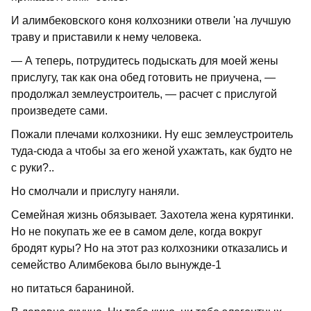
И алимбековского коня колхозники от­вели 'на лучшую
траву и приставили к нему человека.
— А теперь, потрудитесь подыскать для моей жены
прислугу, так как она обед готовить не приучена, —
продолжал землеустроитель, — расчет с прислугой
произведете сами.
Пожали плечами колхозники. Ну ешс землеустроитель
туда-сюда а чтобы за его женой ухажтать, как будто не
с ру­ки?..
Но смолчали и прислугу наняли.
Семейная жизнь обязывает. Захотела жена курятинки.
Но не покупать же ее в самом деле, когда вокруг
бродят куры? Но на этот раз колхозники отказались и
семейство Алимбекова было вынужде-1
но питаться бараниной.