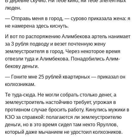
В деревне скучно. Ни тебе кино, ни тебе элегентных
люден.
— Отправь меня в город, — сурово приказала жена: я
не намерена здесь киснуть.
И вот по распоряжению Алимбекова артель нанимает
за 3 рубля подводу и везет почтенную жену
землеустроителя в город. Через некоторое время
отвезли туда и Алимбекова. Понадобились Алим-
бекову деньги.
— Гоните мне 25 рублей квартирных — приказал он
колхозникам.
Те туда-сюда. Не могли собрать столь­ко денег, а
землеустроитель настойчиво требует, угрожая в
противном случае бросить работу. Кинулись мужики в
КЗО за справкой: полагаются ли землеустрои­телю
деньги, но в это время сидел там некто Яруллов,
который даже мычанием не удостоил колхозников.