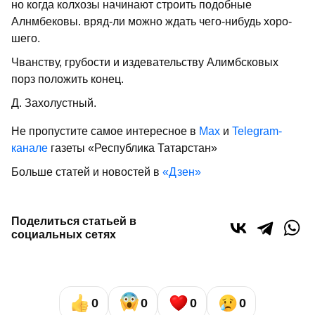
но когда колхозы начи­нают строить подобные
Алнмбековы. вряд-ли можно ждать чего-нибудь хоро­
шего.
Чванству, грубости и издевательству Алимбсковых
порз положить конец.
Д. Захолустный.
Не пропустите самое интересное в
Max
и
Telegram-
канале
газеты «Республика Татарстан»
Больше статей и новостей в
«Дзен»
Поделиться статьей в
социальных сетях
0
0
0
0