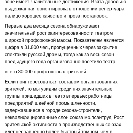
зоне имеет значительные достижения. Взята довольно
выдержанная ориентировка в отношении репертуара,
налицо хорошее качество и проза постановок.
Первые два месяца сезона обнаружи­вают
значительный рост заинтересован­ности театром
широкой профсоюзной массы. Показателем является
цифра в 31.800 чел., пропущенных через закрытие
спектакли русской драмы, тогда как за весь сезон
предыдущего года организованно посетило театр
всего 30.000 профсоюзных зрителей.
Если поинтересоваться составом органп зованних
зрителей, то мы увидим среди них значительные
группы пришедших в театр впервые: работницы
предприятий швейной промышленности,
задержавшиеся в городе сезона-строители,
неквалифи­цированные слон союза мо.псаитруд. Рост
зрительской активности в производственных союзах
идет несравненно более быстрый томном, чем в