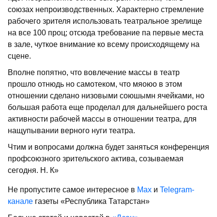
союзах непроизводственных. Характерно стремление
рабочего зрителя использовать театральное зрелище
на все 100 проц; отсюда требование па первые места
в зале, чуткое внимание ко всему происходящему на
сцене.
Вполне попятно, что вовлечение массы в театр
прошло отнюдь но самотеком, что мяоюо в этом
отношении сделано низо­выми союшымн ячейками, но
большая ра­бота еще проделал для дальней­шего роста
активности рабочей массы в отношении театра, для
нащупывании верного нуги театра.
Чтим и вопросами должна будет заняться конференция
профсоюзного зрительского актива, созываемая
сегодня. Н. К»
Не пропустите самое интересное в
Max
и
Telegram-
канале
газеты «Республика Татарстан»